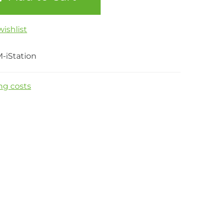
ishlist
-iStation
ng costs