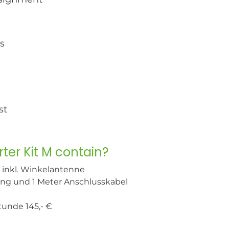
ts
st
ter Kit M contain?
 inkl. Winkelantenne
rung und 1 Meter Anschlusskabel
unde 145,- €