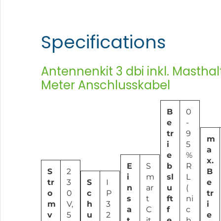
Specifications
Antennenkit 3 dbi inkl. Mastha
Meter Anschlusskabel
B
0
e
-
tr
9
m
i
5
a
e
%
x.
E
S
b
R
S
2
B
i
m
sl
L
tr
3
S
I
e
n
ar
u
(
o
0
c
P
tr
s
t
ft
ni
m
V,
h
3
i
a
C
f
c
v
5
u
2
e
t
it
e
h