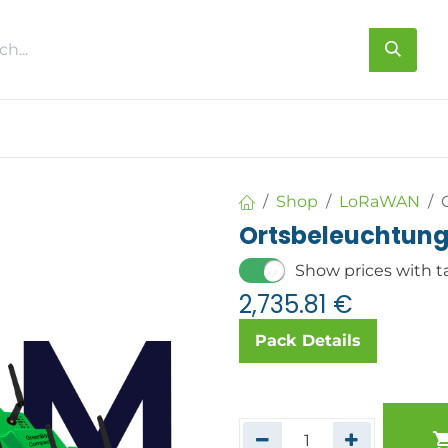
s
About us
Contact us
Shop
LoRaWAN
Ortsbeleuchtung
Show prices with t
2,735.81
€
Pack Details