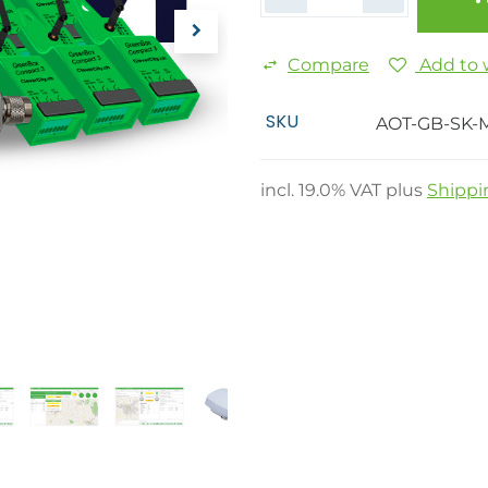
Compare
Add to w
SKU
AOT-GB-SK-M
incl.
19.0
% VAT plus
Shippi