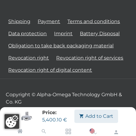
Shipping
Payment
Terms and conditions
Data protection
Imprint
Battery Disposal
Obligation to take back packaging material
Revocation right
Revocation right of services
Revocation right of digital content
Copyright © Alpha-Omega Technology GmbH &
Co. KG
Price:
Add to Cart
5,400.10
€