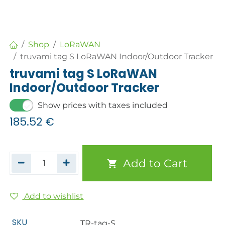
Shop
LoRaWAN
truvami tag S LoRaWAN Indoor/Outdoor Tracker
truvami tag S LoRaWAN
Indoor/Outdoor Tracker
Show prices with taxes included
185.52
€
Add to Cart
Add to wishlist
SKU
TR-tag-S