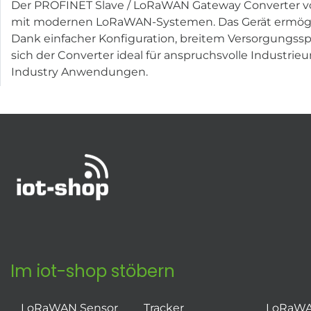
Der PROFINET Slave / LoRaWAN Gateway Converter vo
mit modernen LoRaWAN-Systemen. Das Gerät ermöglic
Dank einfacher Konfiguration, breitem Versorgungss
sich der Converter ideal für anspruchsvolle Indust
Industry Anwendungen.
Im iot-shop stöbern
LoRaWAN Sensor
Tracker
LoRaW