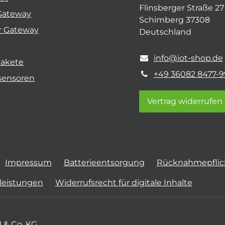
Flinsberger Straße 27
Gateway
Schimberg 37308
r Gateway
Deutschland
info@iot-shop.de
pakete
+49 36082 8477-9
sensoren
Vertrag widerrufen
Impressum
Batterieentsorgung
Rücknahmepflich
tleistungen
Widerrufsrecht für digitale Inhalte
 & Co. KG