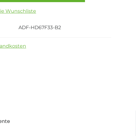
die Wunschliste
ADF-HD67F33-B2
sandkosten
ente