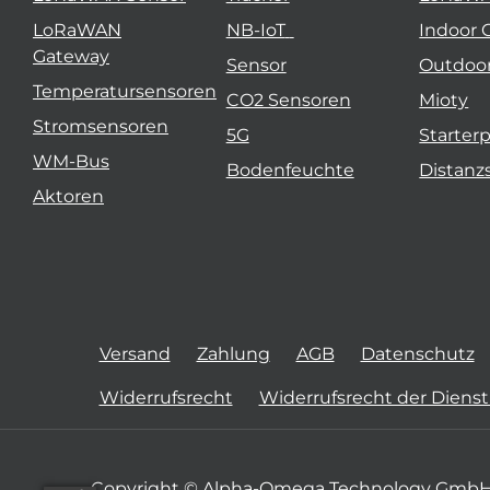
LoRaWAN
NB-IoT
Indoor 
Gateway
Sensor
Outdoo
Temperatursensoren
CO2 Sensoren
Mioty
Stromsensoren
5G
Starter
WM-Bus
Bodenfeuchte
Distanz
Aktoren
Versand
Zahlung
AGB
Datenschutz
Widerrufsrecht
Widerrufsrecht der Diens
Copyright © Alpha-Omega Technology GmbH