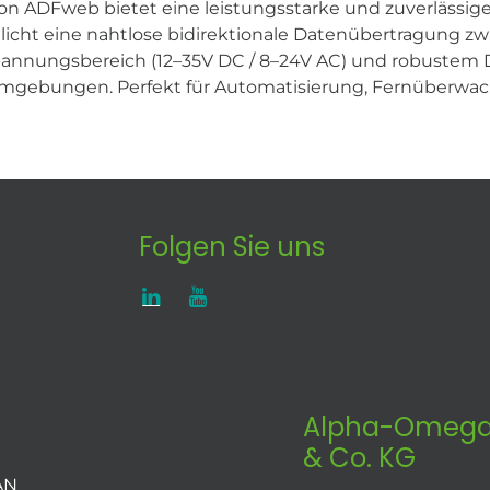
n ADFweb bietet eine leistungsstarke und zuverlässig
ht eine nahtlose bidirektionale Datenübertragung zw
pannungsbereich (12–35V DC / 8–24V AC) und robustem D
rieumgebungen. Perfekt für Automatisierung, Fernüberw
Folgen Sie uns
Alpha-Omega
& Co. KG
AN