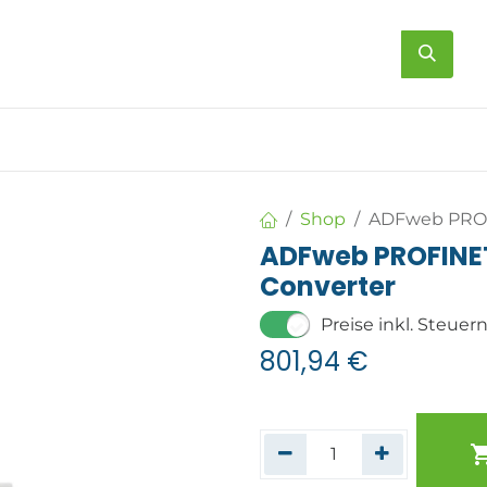
s
Über uns
Kontakt
Shop
ADFweb PROF
ADFweb PROFINE
Converter
Preise inkl. Steuer
801,94
€