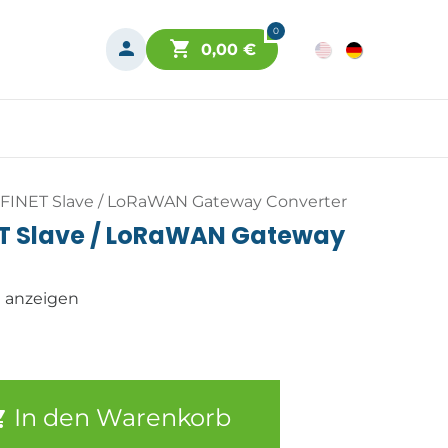
0
0,00
€
INET Slave / LoRaWAN Gateway Converter
T Slave / LoRaWAN Gateway
n anzeigen
In den Warenkorb