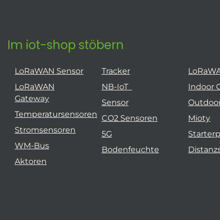
Im iot-shop stöbern
LoRaWAN Sensor
Tracker
LoRaW
LoRaWAN
NB-IoT
Indoor 
Gateway
Sensor
Outdoo
Temperatursensoren
CO2 Sensoren
Mioty
Stromsensoren
5G
Starter
WM-Bus
Bodenfeuchte
Distanz
Aktoren