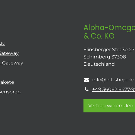
Alpha-Omega
& Co. KG
AN
Flinsberger Straße 27
Gateway
Schimberg 37308
r Gateway
Deutschland
info@iot-shop.de
pakete
+49 36082 8477-9
sensoren
Vertrag widerrufen