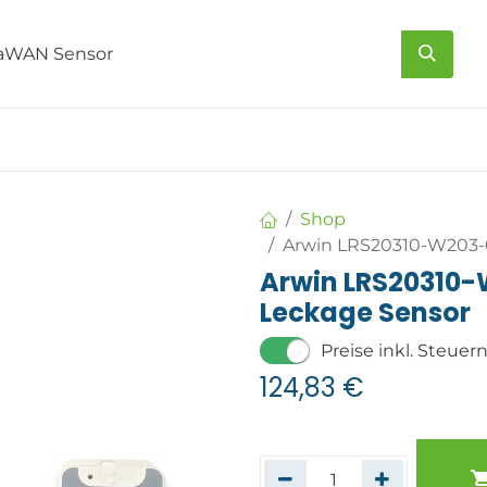
s
Über uns
Kontakt
Shop
Arwin LRS20310-W203
Arwin LRS20310
Leckage Sensor
Preise inkl. Steuer
124,83
€