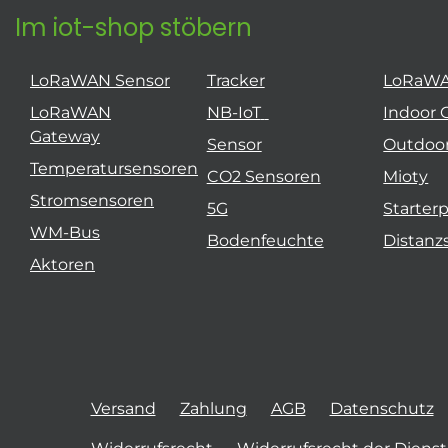
Im iot-shop stöbern
LoRaWAN Sensor
Tracker
LoRaW
LoRaWAN
NB-IoT
Indoor 
Gateway
Sensor
Outdoo
Temperatursensoren
CO2 Sensoren
Mioty
Stromsensoren
5G
Starter
WM-Bus
Bodenfeuchte
Distanz
Aktoren
Versand
Zahlung
AGB
Datenschutz