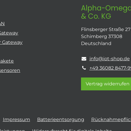
Alpha-Omega
& Co. KG
AN
Flinsberger Straße 27
Gateway
Schimberg 37308
r Gateway
Deutschland
info@iot-shop.de
pakete
+49 36082 8477-9
sensoren
Vertrag widerrufen
Impressum
Batterieentsorgung
Rücknahmepflich