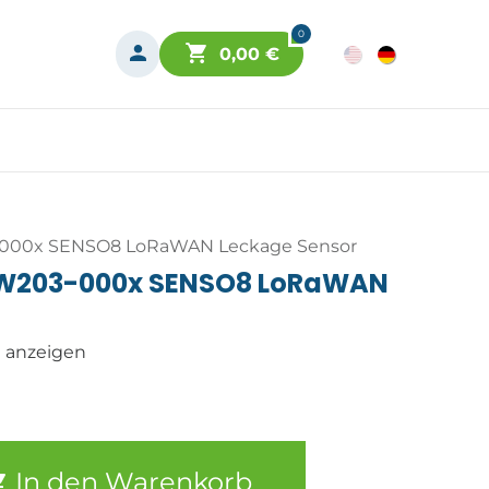
0
0,00
€
-000x SENSO8 LoRaWAN Leckage Sensor
-W203-000x SENSO8 LoRaWAN
n anzeigen
In den Warenkorb