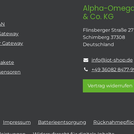
Alpha-Omega
& Co. KG
AN
Flinsberger Straße 27
Gateway
Schimberg 37308
r Gateway
Deutschland
info@iot-shop.de
pakete
+49 36082 8477-9
sensoren
Vertrag widerrufen
Impressum
Batterieentsorgung
Rücknahmepflich