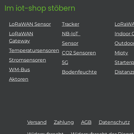
Im iot-shop stöbern
LoRaWAN Sensor
Tracker
LoRaW
LoRaWAN
NB-IoT
Indoor 
Gateway
Sensor
Outdoo
Temperatursensoren
CO2 Sensoren
Mioty
Stromsensoren
5G
Starter
WM-Bus
Bodenfeuchte
Distanz
Aktoren
Versand
Zahlung
AGB
Datenschutz