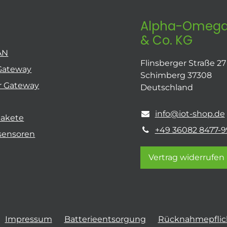
Alpha-Omega
& Co. KG
AN
Flinsberger Straße 27
Gateway
Schimberg 37308
r Gateway
Deutschland
info@iot-shop.de
pakete
+49 36082 8477-9
sensoren
Vertrag widerrufen
Impressum
Batterieentsorgung
Rücknahmepflich