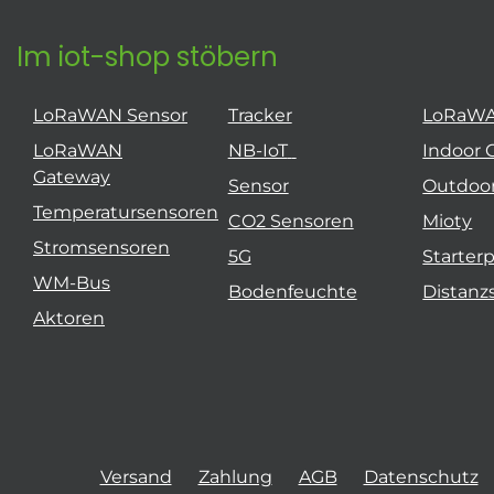
Im iot-shop stöbern
LoRaWAN Sensor
Tracker
LoRaW
LoRaWAN
NB-IoT
Indoor 
Gateway
Sensor
Outdoo
Temperatursensoren
CO2 Sensoren
Mioty
Stromsensoren
5G
Starter
WM-Bus
Bodenfeuchte
Distanz
Aktoren
Versand
Zahlung
AGB
Datenschutz