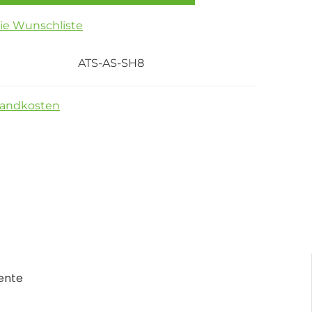
die Wunschliste
ATS-AS-SH8
sandkosten
ente