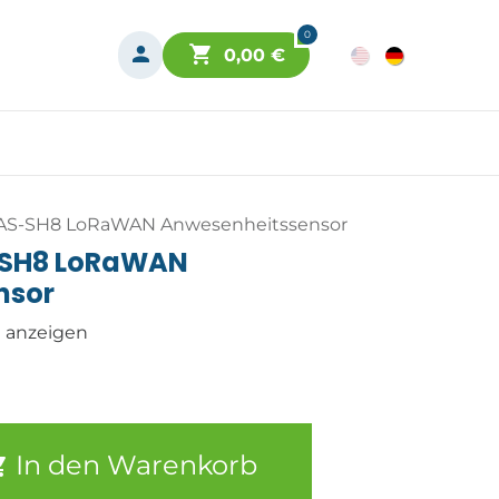
0
0,00
€
AS-SH8 LoRaWAN Anwesenheitssensor
-SH8 LoRaWAN
nsor
n anzeigen
In den Warenkorb