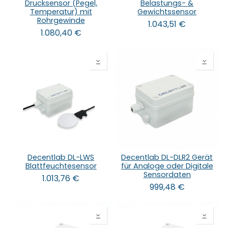
Drucksensor (Pegel,
Belastungs- &
Temperatur) mit
Gewichtssensor
Rohrgewinde
1.043,51
€
1.080,40
€
Decentlab DL-LWS
Decentlab DL-DLR2 Gerät
Blattfeuchtesensor
für Analoge oder Digitale
Sensordaten
1.013,76
€
999,48
€