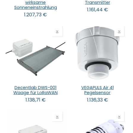
wirksame
Transmitter
Sonneneinstrahlung
1.161,44
€
1.207,73
€
Decentlab DWS-001
VEGAPULS Air 41
Waage für LoRaWAN
Pegelsensor
1.138,71
€
1.136,33
€