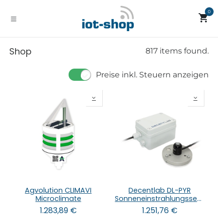
Zum Inhalt springen
0
Shop
817 items found.
Preise inkl. Steuern anzeigen
Agvolution CLIMAVI
Decentlab DL-PYR
Microclimate
Sonneneinstrahlungssensor
1.283,89
€
1.251,76
€