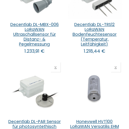
Decentlab DL-MBX-006
Decentlab DL-TRS12
LoRaWAN
LoRaWAN
Ultraschallsensor für
Bodenfeuchtesensor
Distanz- &
(Temperatur,
Pegelmessung
Leitfähigkeit)
1.233,91
€
1.218,44
€
Decentlab DL-PAR Sensor
Honeywell HVT100
für photosyntethisch
LoRaWAN Versatilis EHM