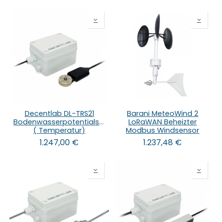
Decentlab DL-TRS21
Barani MeteoWind 2
Bodenwasserpotentialsensor
LoRaWAN Beheizter
( Temperatur)
Modbus Windsensor
1.247,00
€
1.237,48
€