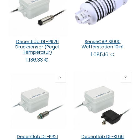
Decentlab DL-PR26
SenseCAP S1000
Drucksensor (Pegel,
Wetterstation 10in1
Temperatur)
1.085,16
€
1.136,33
€
Decentlab DL-PR21
Decentlab DL-KL66