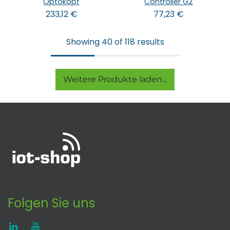
Optokopf
Controller G2
233,12
€
77,23
€
Showing 40 of 118 results
Weitere Produkte laden...
Folgen Sie uns