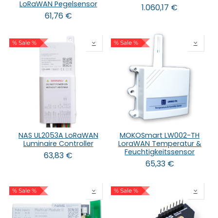
LoRaWAN Pegelsensor
1.060,17
€
61,76
€
% Sale %
% Sale %
NAS UL2053A LoRaWAN
MOKOSmart LW002-TH
Luminaire Controller
LoraWAN Temperatur &
Feuchtigkeitssensor
63,83
€
65,33
€
% Sale %
% Sale %