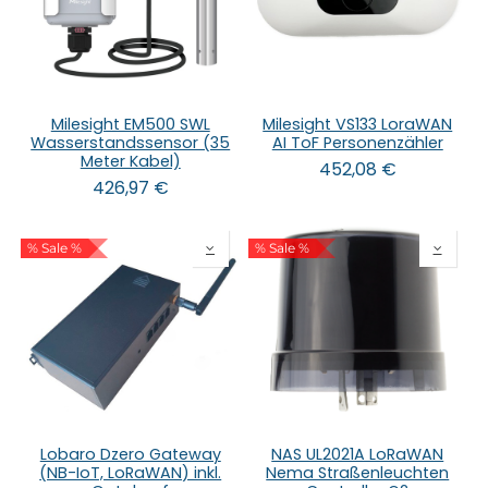
Milesight EM500 SWL
Milesight VS133 LoraWAN
Wasserstandssensor (35
AI ToF Personenzähler
Meter Kabel)
452,08
€
426,97
€
% Sale %
% Sale %
Lobaro Dzero Gateway
NAS UL2021A LoRaWAN
(NB-IoT, LoRaWAN) inkl.
Nema Straßenleuchten