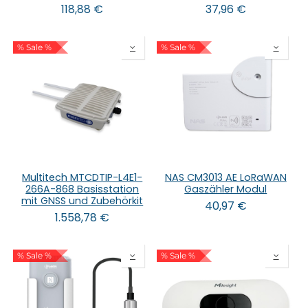
118,88
€
37,96
€
% Sale %
% Sale %
Multitech MTCDTIP-L4E1-
NAS CM3013 AE LoRaWAN
266A-868 Basisstation
Gaszähler Modul
mit GNSS und Zubehörkit
40,97
€
1.558,78
€
% Sale %
% Sale %