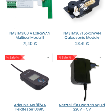
NAS IM3100 A LoRaWAN
NAS IM3071 LoRaWAN
Multical Modul II
Qalcosonic Module
71,40
€
23,41
€
% Sale %
% Sale %
Adeunis ARF8124A
Netzteil für Ewattch Squid
Feldtester US915
220V - 5V