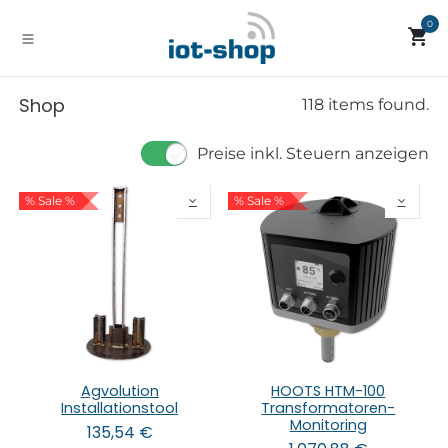
Zum Inhalt springen
0
Shop
118 items found.
Preise inkl. Steuern anzeigen
% Sale %
% Sale %
Agvolution
HOOTS HTM-100
Installationstool
Transformatoren-
Monitoring
135,54
€