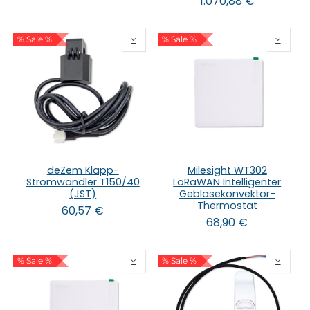
1.070,88
€
% Sale %
% Sale %
deZem Klapp-
Milesight WT302
Stromwandler T150/40
LoRaWAN Intelligenter
(JST)
Gebläsekonvektor-
Thermostat
60,57
€
68,90
€
% Sale %
% Sale %