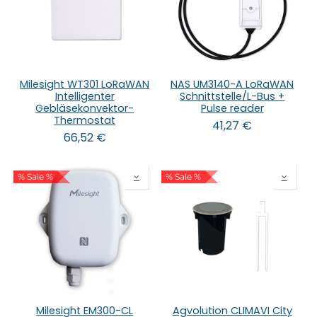
Milesight WT301 LoRaWAN
NAS UM3140-A LoRaWAN
Intelligenter
Schnittstelle/L-Bus +
Gebläsekonvektor-
Pulse reader
Thermostat
41,27
€
66,52
€
% Sale %
% Sale %
Milesight EM300-CL
Agvolution CLIMAVI City