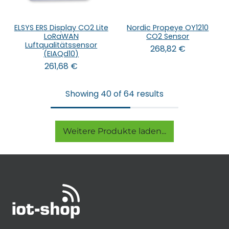
ELSYS ERS Display CO2 Lite
Nordic Propeye OY1210
LoRaWAN
CO2 Sensor
Luftqualitätssensor
268,82
€
(EIAQd10)
261,68
€
Showing 40 of 64 results
Weitere Produkte laden...