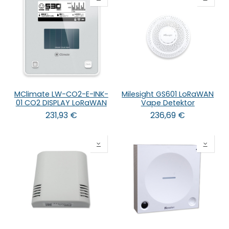
MClimate LW-CO2-E-INK-
Milesight GS601 LoRaWAN
01 CO2 DISPLAY LoRaWAN
Vape Detektor
231,93
€
236,69
€