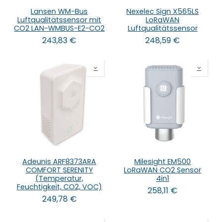
Lansen WM-Bus
Nexelec Sign X565LS
Luftqualitätssensor mit
LoRaWAN
CO2 LAN-WMBUS-E2-CO2
Luftqualitätssensor
243,83
€
248,59
€
Adeunis ARF8373ARA
Milesight EM500
COMFORT SERENITY
LoRaWAN CO2 Sensor
(Temperatur,
4in1
Feuchtigkeit, CO2, VOC)
258,11
€
249,78
€