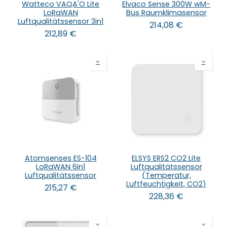
Watteco VAQA'O Lite
Elvaco Sense 300W wM-
LoRaWAN
Bus Raumklimasensor
Luftqualitätssensor 3in1
214,08
€
212,89
€
Atomsenses ES-104
ELSYS ERS2 CO2 Lite
LoRaWAN 6in1
Luftqualitätssensor
Luftqualitätssensor
(Temperatur,
Luftfeuchtigkeit, CO2)
215,27
€
228,36
€