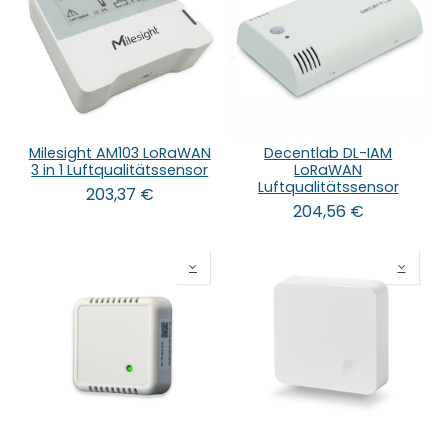
Milesight AM103 LoRaWAN
Decentlab DL-IAM
3 in 1 Luftqualitätssensor
LoRaWAN
Luftqualitätssensor
203,37
€
204,56
€