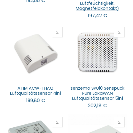
192,66
€
Luftfeuchtigkeit,
Magnetfeldkontakt)
197,42
€
ATIM ACW-THAQ
senzemo SPU10 Senspuck
Luftqualitätssensor 4in1
Pure LoRaWAN
Luftqualitätssensor 5in1
199,80
€
202,18
€