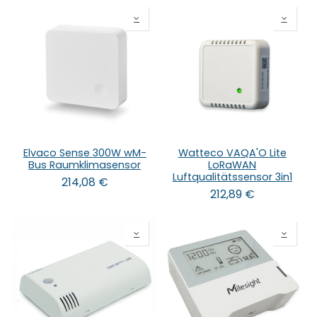
Elvaco Sense 300W wM-
Watteco VAQA'O Lite
Bus Raumklimasensor
LoRaWAN
Luftqualitätssensor 3in1
214,08
€
212,89
€