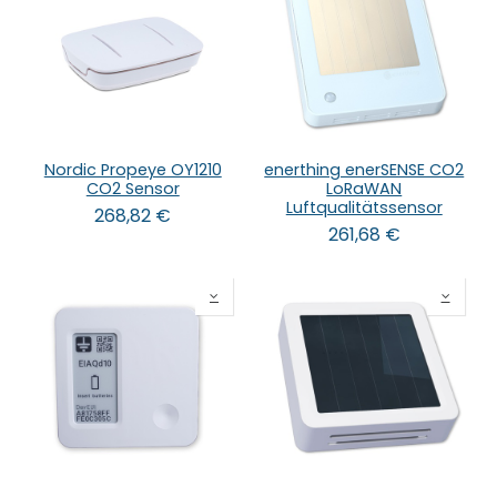
Nordic Propeye OY1210
enerthing enerSENSE CO2
CO2 Sensor
LoRaWAN
Luftqualitätssensor
268,82
€
261,68
€