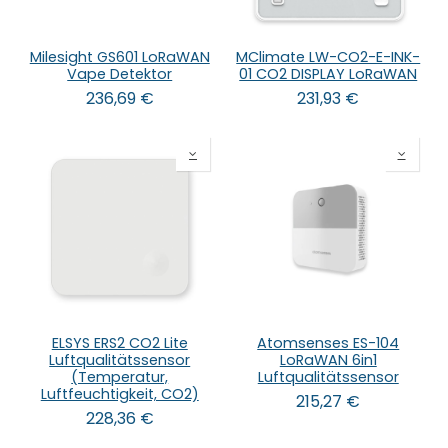
Milesight GS601 LoRaWAN
MClimate LW-CO2-E-INK-
Vape Detektor
01 CO2 DISPLAY LoRaWAN
236,69
€
231,93
€
ELSYS ERS2 CO2 Lite
Atomsenses ES-104
Luftqualitätssensor
LoRaWAN 6in1
(Temperatur,
Luftqualitätssensor
Luftfeuchtigkeit, CO2)
215,27
€
228,36
€