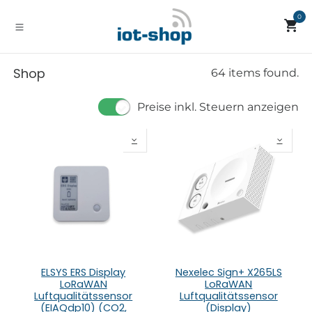
Zum Inhalt springen
0
Shop
64 items found.
Preise inkl. Steuern anzeigen
ELSYS ERS Display
Nexelec Sign+ X265LS
LoRaWAN
LoRaWAN
Luftqualitätssensor
Luftqualitätssensor
(EIAQdp10) (CO2,
(Display)