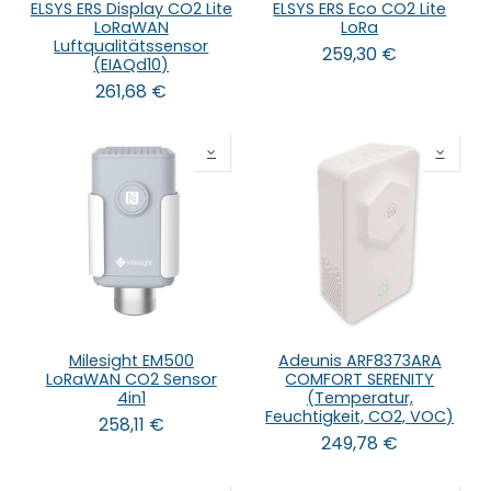
ELSYS ERS Display CO2 Lite
ELSYS ERS Eco CO2 Lite
LoRaWAN
LoRa
Luftqualitätssensor
259,30
€
(EIAQd10)
261,68
€
Milesight EM500
Adeunis ARF8373ARA
LoRaWAN CO2 Sensor
COMFORT SERENITY
4in1
(Temperatur,
Feuchtigkeit, CO2, VOC)
258,11
€
249,78
€