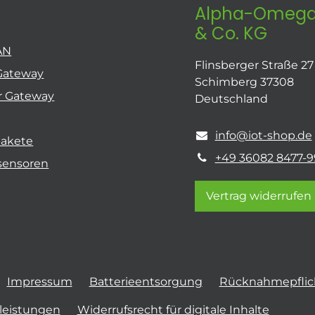
Alpha-Omega
& Co. KG
AN
Flinsberger Straße 27
Gateway
Schimberg 37308
r Gateway
Deutschland
info@iot-shop.de
pakete
+49 36082 8477-9
sensoren
Vertrag widerrufen
Impressum
Batterieentsorgung
Rücknahmepflich
tleistungen
Widerrufsrecht für digitale Inhalte