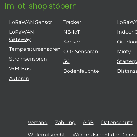
Im iot-shop stöbern
LoRaWAN Sensor
Tracker
LoRaW
LoRaWAN
NB-IoT
Indoor 
Gateway
Sensor
Outdoo
Temperatursensoren
CO2 Sensoren
Mioty
Stromsensoren
5G
Starter
WM-Bus
Bodenfeuchte
Distanz
Aktoren
Versand
Zahlung
AGB
Datenschutz
Widerrufsrecht
Widerrufsrecht der Diens