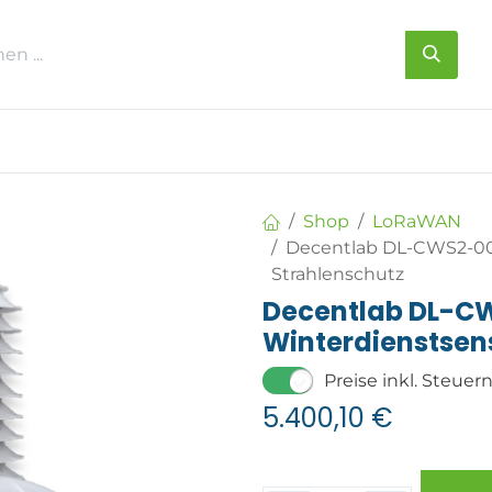
s
Über uns
Kontakt
Shop
LoRaWAN
Decentlab DL-CWS2-00
Strahlenschutz
Decentlab DL-C
Winterdienstsen
Preise inkl. Steuer
5.400,10
€