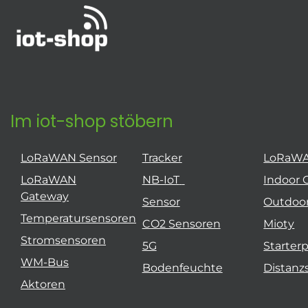
Im iot-shop stöbern
LoRaWAN Sensor
Tracker
LoRaW
LoRaWAN
NB-IoT
Indoor 
Gateway
Sensor
Outdoo
Temperatursensoren
CO2 Sensoren
Mioty
Stromsensoren
5G
Starter
WM-Bus
Bodenfeuchte
Distanz
Aktoren