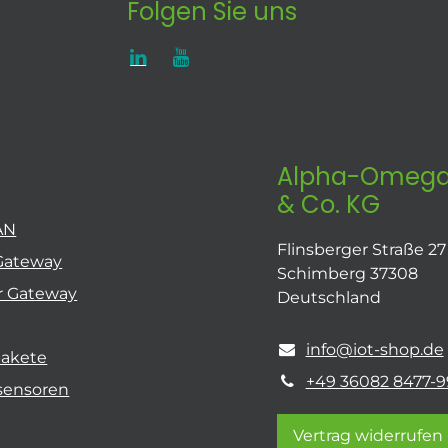
Folgen Sie uns
Alpha-Omega
& Co. KG
AN
Flinsberger Straße 27
Gateway
Schimberg 37308
r Gateway
Deutschland
info@iot-shop.de
pakete
+49 36082 8477-9
sensoren
Vertrag widerrufen