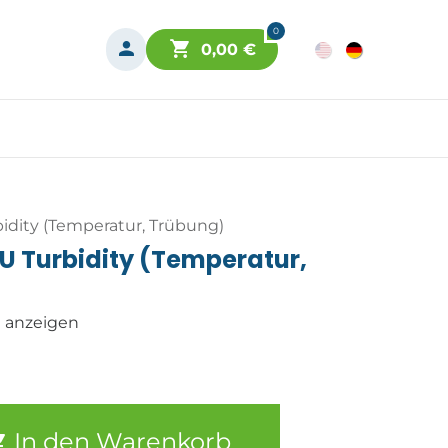
0
0,00
€
idity (Temperatur, Trübung)
U Turbidity (Temperatur,
n anzeigen
In den Warenkorb