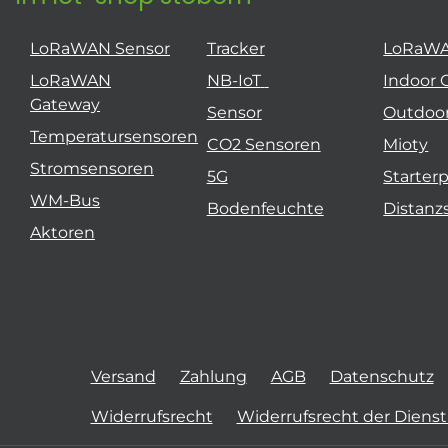
LoRaWAN Sensor
Tracker
LoRaW
LoRaWAN
NB-IoT
Indoor 
Gateway
Sensor
Outdoo
Temperatursensoren
CO2 Sensoren
Mioty
Stromsensoren
5G
Starter
WM-Bus
Bodenfeuchte
Distanz
Aktoren
Versand
Zahlung
AGB
Datenschutz
Widerrufsrecht
Widerrufsrecht der Diens