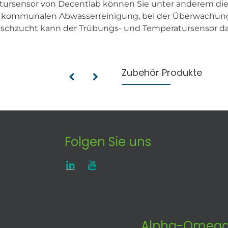
tursensor von Decentlab können Sie unter anderem die
er kommunalen Abwasserreinigung, bei der Überwachung
 Fischzucht kann der Trübungs- und Temperatursensor das
Zubehör Produkte
Folgen Sie uns
Alpha-Omega