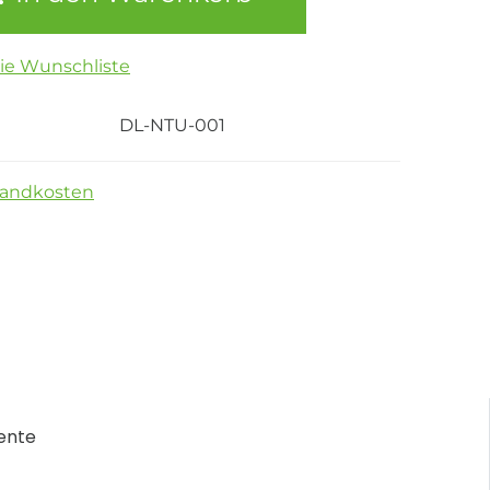
die Wunschliste
DL-NTU-001
sandkosten
ente