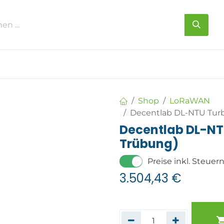
s
Über uns
Kontakt
Shop
LoRaWAN
Decentlab DL-NTU Turb
Decentlab DL-NT
Trübung)
Preise inkl. Steuer
3.504,43
€