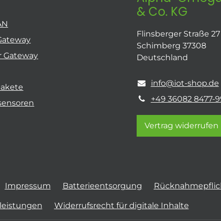
& Co. KG
AN
Flinsberger Straße 27
Gateway
Schimberg 37308
r Gateway
Deutschland
info@iot-shop.de
pakete
+49 36082 8477-9
sensoren
Vertrag widerrufen
Impressum
Batterieentsorgung
Rücknahmepflich
tleistungen
Widerrufsrecht für digitale Inhalte