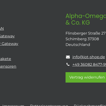
Alpha-Omega
& Co. KG
AN
Flinsberger Straße 27
Gateway
Schimberg 37308
r Gateway
Deutschland
info@iot-shop.de
pakete
+49 36082 8477-9
sensoren
Vertrag widerrufen