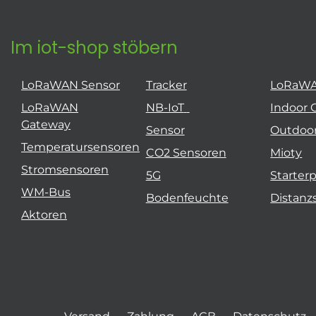
Im iot-shop stöbern
LoRaWAN Sensor
Tracker
LoRaW
LoRaWAN
NB-IoT
Indoor 
Gateway
Sensor
Outdoo
Temperatursensoren
CO2 Sensoren
Mioty
Stromsensoren
5G
Starter
WM-Bus
Bodenfeuchte
Distanz
Aktoren