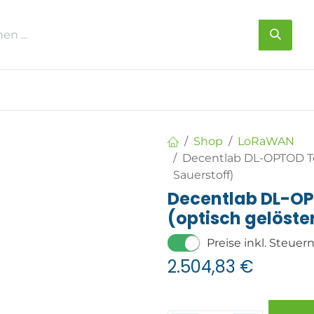
s
Über uns
Kontakt
Shop
LoRaWAN
Decentlab DL-OPTOD Te
Sauerstoff)
Decentlab DL-O
(optisch gelöste
Preise inkl. Steuer
2.504,83
€