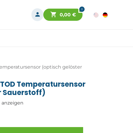
0
0,00
€
mperatursensor (optisch gelöster
PTOD Temperatursensor
r Sauerstoff)
n anzeigen