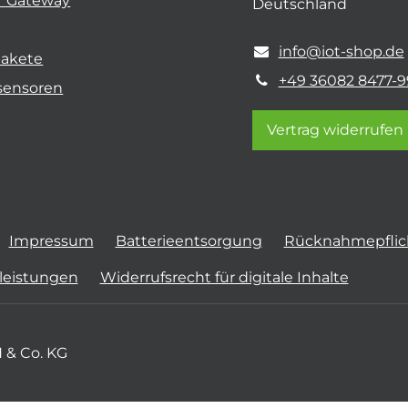
r Gateway
Deutschland
info@iot-shop.de
pakete
+49 36082 8477-9
sensoren
Vertrag widerrufen
Impressum
Batterieentsorgung
Rücknahmepflich
tleistungen
Widerrufsrecht für digitale Inhalte
 & Co. KG