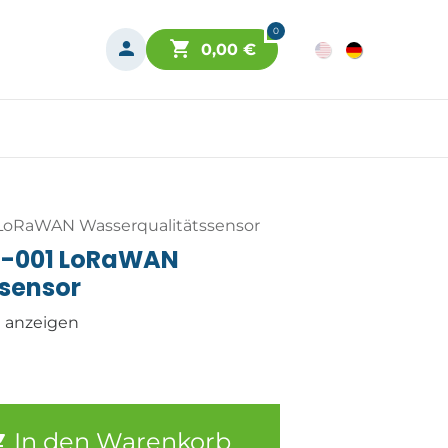
0
0,00
€
LoRaWAN Wasserqualitätssensor
T-001 LoRaWAN
sensor
n anzeigen
In den Warenkorb