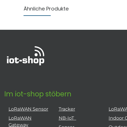
Ähnliche Produkte
Im iot-shop stöbern
LoRaWAN Sensor
Tracker
LoRaW
LoRaWAN
NB-IoT
Indoor 
Gateway