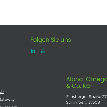
Folgen Sie uns
Alpha-Omega
& Co. KG
AN
Flinsberger Straße 27
Gateway
Schimberg 37308