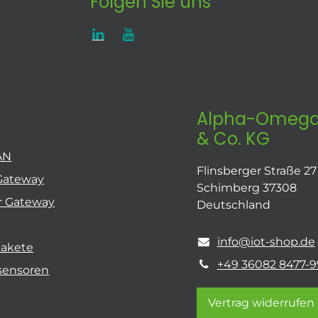
Folgen Sie uns
Alpha-Omega
& Co. KG
AN
Flinsberger Straße 27
Gateway
Schimberg 37308
r Gateway
Deutschland
info@iot-shop.de
pakete
+49 36082 8477-9
sensoren
Vertrag widerrufen