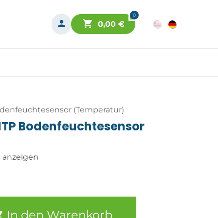
0
0,00
€
denfeuchtesensor (Temperatur)
MTP Bodenfeuchtesensor
n anzeigen
In den Warenkorb