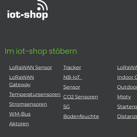
Im iot-shop stöbern
LoRaWAN Sensor
Tracker
LoRaW
LoRaWAN
NB-IoT
Indoor 
Gateway
Sensor
Outdoo
Temperatursensoren
CO2 Sensoren
Mioty
Stromsensoren
5G
Starter
WM-Bus
Bodenfeuchte
Distanz
Aktoren