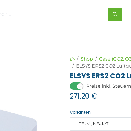
s
Über uns
Kontakt
Shop
Gase (CO2, O3
ELSYS ERS2 CO2 Luftqu
ELSYS ERS2 CO2 L
Preise inkl. Steuer
271,20
€
Varianten