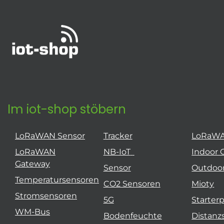
Im iot-shop stöbern
LoRaWAN Sensor
Tracker
LoRaW
LoRaWAN
NB-IoT
Indoor 
Gateway
Sensor
Outdoo
Temperatursensoren
CO2 Sensoren
Mioty
Stromsensoren
5G
Starter
WM-Bus
Bodenfeuchte
Distanz