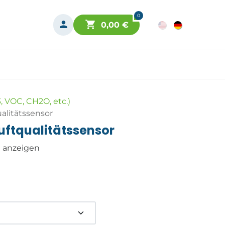
0
0,00
€
, VOC, CH2O, etc.)
alitätssensor
uftqualitätssensor
n anzeigen