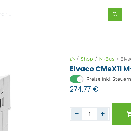
s
Über uns
Kontakt
Shop
M-Bus
Elva
Elvaco CMeX11 M-
Preise inkl. Steuer
274,77
€