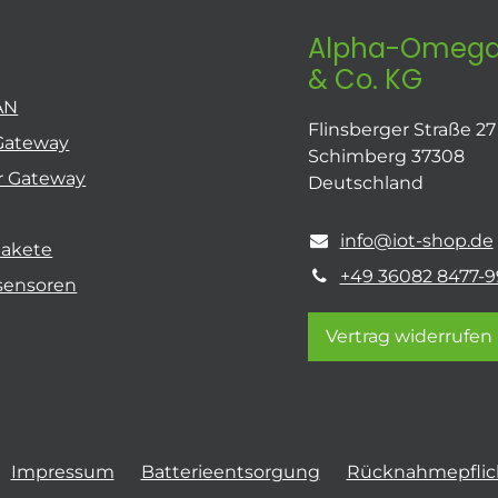
Alpha-Omega
& Co. KG
AN
Flinsberger Straße 27
Gateway
Schimberg 37308
r Gateway
Deutschland
info@iot-shop.de
pakete
+49 36082 8477-9
sensoren
Vertrag widerrufen
Impressum
Batterieentsorgung
Rücknahmepflich