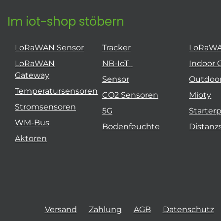
Im iot-shop stöbern
LoRaWAN Sensor
Tracker
LoRaW
LoRaWAN
NB-IoT
Indoor 
Gateway
Sensor
Outdoo
Temperatursensoren
CO2 Sensoren
Mioty
Stromsensoren
5G
Starter
WM-Bus
Bodenfeuchte
Distanz
Aktoren
Versand
Zahlung
AGB
Datenschutz