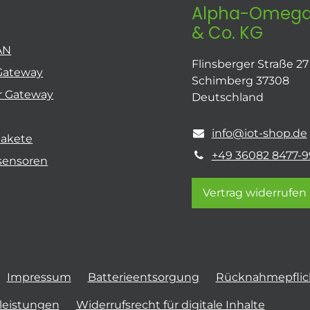
Alpha-Omega
& Co. KG
AN
Flinsberger Straße 27
Gateway
Schimberg 37308
r Gateway
Deutschland
info@iot-shop.de
pakete
+49 36082 8477-9
sensoren
Vertrag widerrufen
Impressum
Batterieentsorgung
Rücknahmepflich
tleistungen
Widerrufsrecht für digitale Inhalte