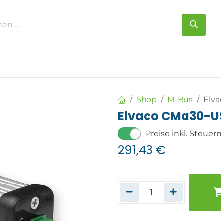
s
Über uns
Kontakt
Shop
M-Bus
Elv
Elvaco CMa30-U
Preise inkl. Steuer
291,43
€