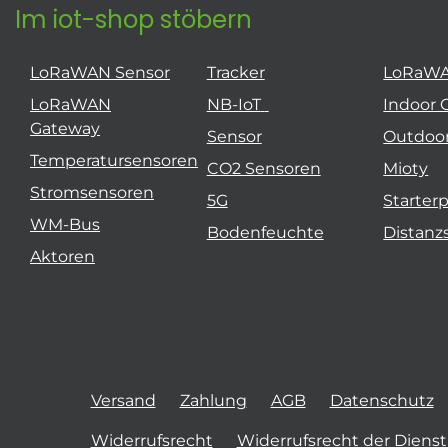
Im iot-shop stöbern
LoRaWAN Sensor
Tracker
LoRaW
LoRaWAN
NB-IoT
Indoor 
Gateway
Sensor
Outdoo
Temperatursensoren
CO2 Sensoren
Mioty
Stromsensoren
5G
Starter
WM-Bus
Bodenfeuchte
Distanz
Aktoren
Versand
Zahlung
AGB
Datenschutz
Widerrufsrecht
Widerrufsrecht der Diens