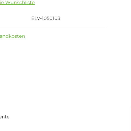
die Wunschliste
ELV-1050103
sandkosten
ente