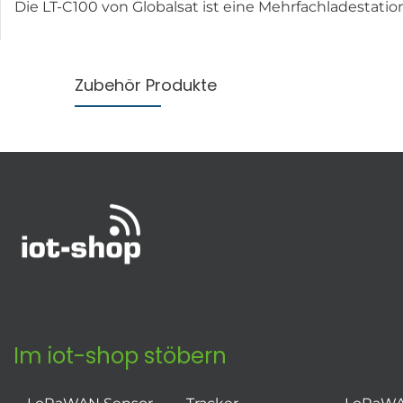
Die LT-C100 von Globalsat ist eine Mehrfachladestation
Zubehör Produkte
Im iot-shop stöbern