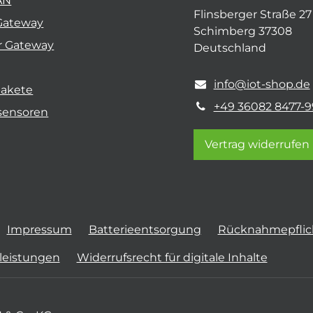
AN
Flinsberger Straße 27
Gateway
Schimberg 37308
r Gateway
Deutschland
info@iot-shop.de
pakete
+49 36082 8477-9
sensoren
Vertrag widerrufen
Impressum
Batterieentsorgung
Rücknahmepflich
tleistungen
Widerrufsrecht für digitale Inhalte