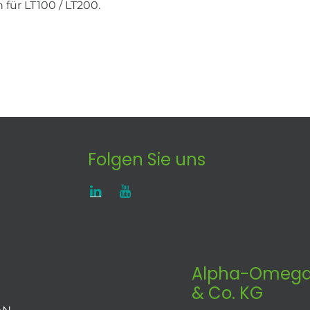
 für LT100 / LT200.
Folgen Sie uns
Alpha-Omega
& Co. KG