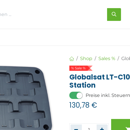
s
Über uns
Kontakt
Shop
Sales %
Glo
% Sale %
Globalsat LT-C10
Station
Preise inkl. Steuer
130,78
€