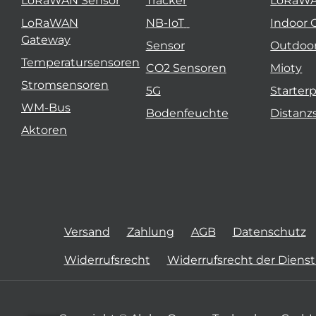
LoRaWAN Sensor
Tracker
LoRaW
LoRaWAN
NB-IoT
Indoor 
Gateway
Sensor
Outdoo
Temperatursensoren
CO2 Sensoren
Mioty
Stromsensoren
5G
Starter
WM-Bus
Bodenfeuchte
Distanz
Aktoren
Versand
Zahlung
AGB
Datenschutz
Widerrufsrecht
Widerrufsrecht der Diens