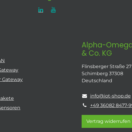
Alpha-Omega
& Co. KG
AN
Flinsberger Straße 27
Gateway
Schimberg 37308
r Gateway
Deutschland
info@iot-shop.de
pakete
+49 36082 8477-9
sensoren
Vertrag widerrufen