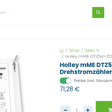
s
Über uns
Kontakt
Shop
Sales %
Holley mME DTZ541-Z
Holley mME DTZ
Drehstromzähler
Preise inkl. Steuer
71,28
€