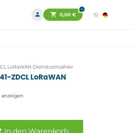
0
0,00
€
DCL LoRaWAN Drehstromzähler
541-ZDCL LoRaWAN
n anzeigen
In den Warenkorb