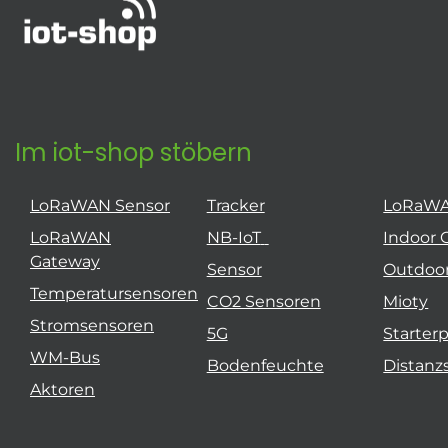
Im iot-shop stöbern
LoRaWAN Sensor
Tracker
LoRaW
LoRaWAN
NB-IoT
Indoor 
Gateway
Sensor
Outdoo
Temperatursensoren
CO2 Sensoren
Mioty
Stromsensoren
5G
Starter
WM-Bus
Bodenfeuchte
Distanz
Aktoren