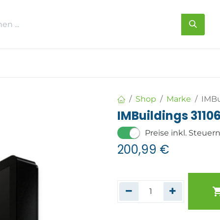
s
Über uns
Kontakt
Shop
Marke
IMBu
IMBuildings 3110
Preise inkl. Steuer
200,99
€