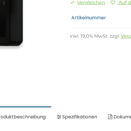
Vergleichen
Auf 
Artikelnummer
inkl.
19,0
% MwSt. zzgl.
Ver
oduktbeschreibung
Spezifikationen
Dokum