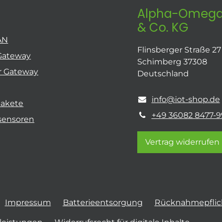
Alpha-Omega
& Co. KG
AN
Flinsberger Straße 27
Gateway
Schimberg 37308
r Gateway
Deutschland
info@iot-shop.de
pakete
+49 36082 8477-9
sensoren
Vertrag widerrufen
Impressum
Batterieentsorgung
Rücknahmepflich