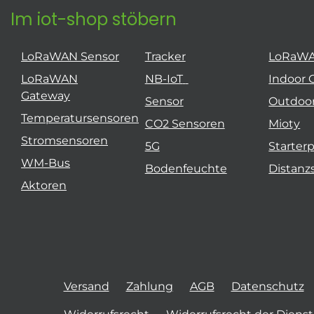
Im iot-shop stöbern
LoRaWAN Sensor
Tracker
LoRaW
LoRaWAN
NB-IoT
Indoor 
Gateway
Sensor
Outdoo
Temperatursensoren
CO2 Sensoren
Mioty
Stromsensoren
5G
Starter
WM-Bus
Bodenfeuchte
Distanz
Aktoren
Versand
Zahlung
AGB
Datenschutz