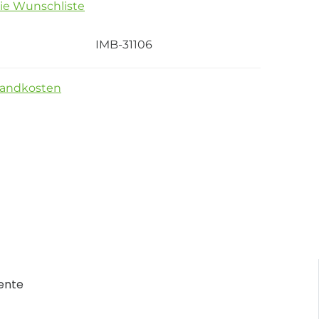
die Wunschliste
IMB-31106
sandkosten
ente