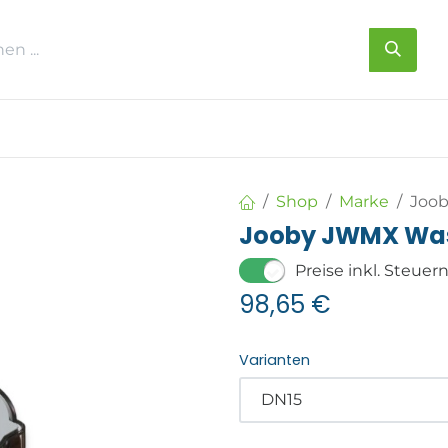
s
Über uns
Kontakt
Shop
Marke
Joob
Jooby JWMX Was
Preise inkl. Steuer
98,65
€
Varianten