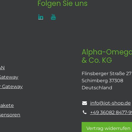
Folgen Sie uns
Alpha-Omega
& Co. KG
AN
Flinsberger Straße 27
Gateway
Schimberg 37308
r Gateway
Deutschland
info@iot-shop.de
pakete
+49 36082 8477-9
sensoren
Vertrag widerrufen