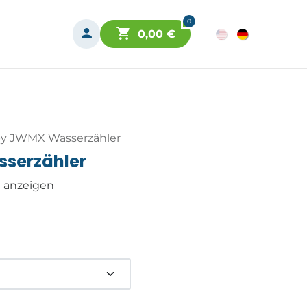
0
0,00
€
y JWMX Wasserzähler
serzähler
n anzeigen