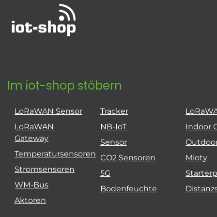
Im iot-shop stöbern
LoRaWAN Sensor
Tracker
LoRaW
LoRaWAN
NB-IoT
Indoor 
Gateway
Sensor
Outdoo
Temperatursensoren
CO2 Sensoren
Mioty
Stromsensoren
5G
Starter
WM-Bus
Bodenfeuchte
Distanz
Aktoren