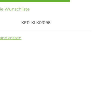
die Wunschliste
KER-KLK03198
sandkosten