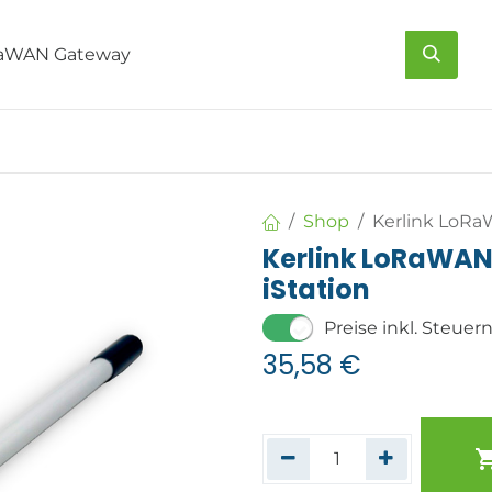
s
Über uns
Kontakt
Shop
Kerlink LoRa
Kerlink LoRaWAN 
iStation
Preise inkl. Steuer
35,58
€