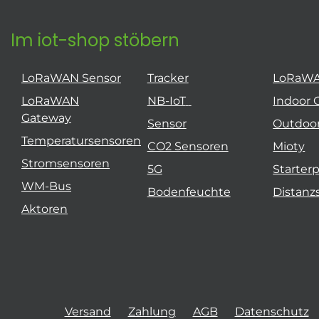
Im iot-shop stöbern
LoRaWAN Sensor
Tracker
LoRaW
LoRaWAN
NB-IoT
Indoor 
Gateway
Sensor
Outdoo
Temperatursensoren
CO2 Sensoren
Mioty
Stromsensoren
5G
Starter
WM-Bus
Bodenfeuchte
Distanz
Aktoren
Versand
Zahlung
AGB
Datenschutz