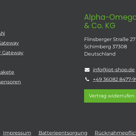
Alpha-Omega
& Co. KG
AN
Flinsberger Straße 27
Gateway
Schimberg 37308
r Gateway
Deutschland
info@iot-shop.de
pakete
+49 36082 8477-9
sensoren
Vertrag widerrufen
Impressum
Batterieentsorgung
Rücknahmepflich