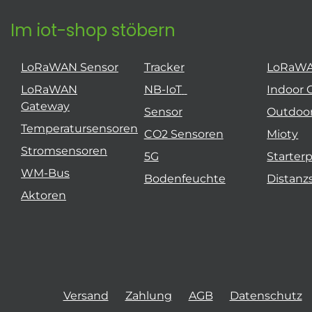
Im iot-shop stöbern
LoRaWAN Sensor
Tracker
LoRaW
LoRaWAN
NB-IoT
Indoor 
Gateway
Sensor
Outdoo
Temperatursensoren
CO2 Sensoren
Mioty
Stromsensoren
5G
Starter
WM-Bus
Bodenfeuchte
Distanz
Aktoren
Versand
Zahlung
AGB
Datenschutz