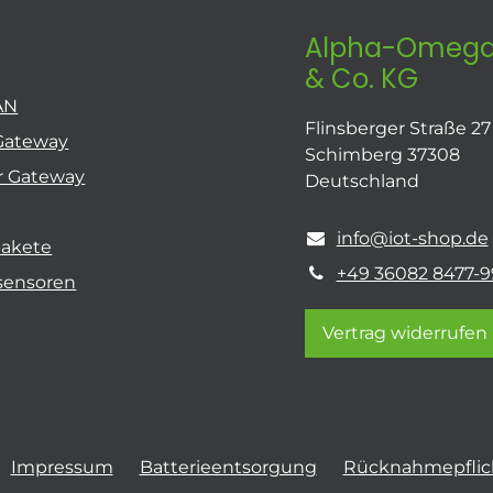
Alpha-Omega
& Co. KG
AN
Flinsberger Straße 27
Gateway
Schimberg 37308
r Gateway
Deutschland
info@iot-shop.de
pakete
+49 36082 8477-9
sensoren
Vertrag widerrufen
Impressum
Batterieentsorgung
Rücknahmepflich