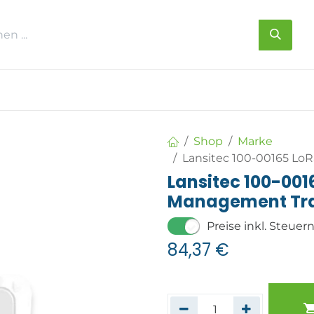
s
Über uns
Kontakt
Shop
Marke
Lansitec 100-00165 L
Lansitec 100-00
Management Tr
Preise inkl. Steuer
84,37
€