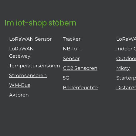
Im iot-shop stöbern
LoRaWAN Sensor
Tracker
LoRaW
LoRaWAN
NB-IoT
Indoor 
Gateway
Sensor
Outdoo
Temperatursensoren
CO2 Sensoren
Mioty
Stromsensoren
5G
Starter
WM-Bus
Bodenfeuchte
Distanz
Aktoren