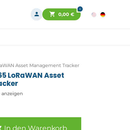
0
0,00
€
oRaWAN Asset Management Tracker
165 LoRaWAN Asset
acker
n anzeigen
In den Warenkorb