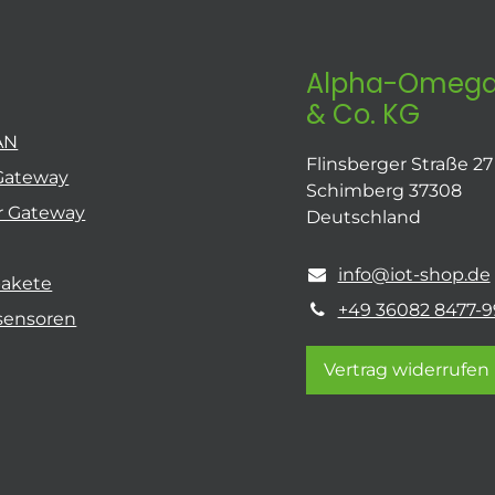
Alpha-Omega
& Co. KG
AN
Flinsberger Straße 27
Gateway
Schimberg 37308
r Gateway
Deutschland
info@iot-shop.de
pakete
+49 36082 8477-9
sensoren
Vertrag widerrufen