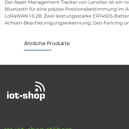
Der Asset Management Tracker von Lansitec ist ein ro
Bluetooth für eine präzise Positionsbestimmung im Au
LoRaWAN 1.0.2B. Zwei leistungsstarke ER14505-Batteri
Achsen-Beschleunigungserkennung, Geo-Fencing und A
Ähnliche Produkte