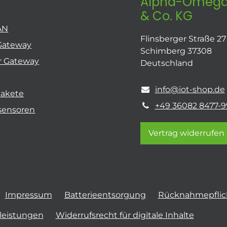
Alpha-Omega
& Co. KG
AN
Flinsberger Straße 27
Gateway
Schimberg 37308
r Gateway
Deutschland
info@iot-shop.de
pakete
+49 36082 8477-9
sensoren
Vertrag widerrufen
Impressum
Batterieentsorgung
Rücknahmepflich
tleistungen
Widerrufsrecht für digitale Inhalte