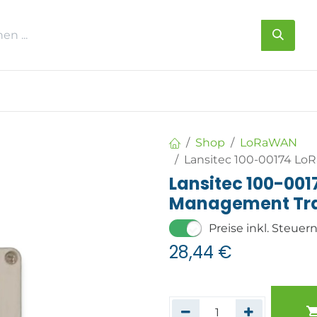
s
Über uns
Kontakt
Shop
LoRaWAN
Lansitec 100-00174 L
Lansitec 100-00
Management Tr
Preise inkl. Steuer
28,44
€