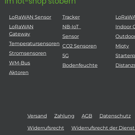
Im iot-shop stöbern
LoRaWAN Sensor
Tracker
LoRaW
LoRaWAN
NB-IoT
Indoor 
Gateway
Sensor
Outdoo
Temperatursensoren
CO2 Sensoren
Mioty
Stromsensoren
5G
Starter
WM-Bus
Bodenfeuchte
Distanz
Aktoren
Versand
Zahlung
AGB
Datenschutz
Widerrufsrecht
Widerrufsrecht der Diens