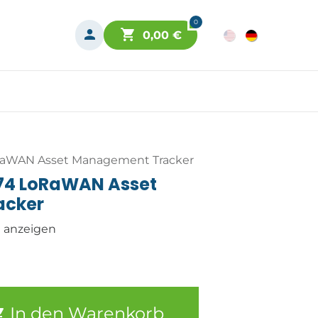
0
0,00
€
oRaWAN Asset Management Tracker
174 LoRaWAN Asset
acker
n anzeigen
In den Warenkorb