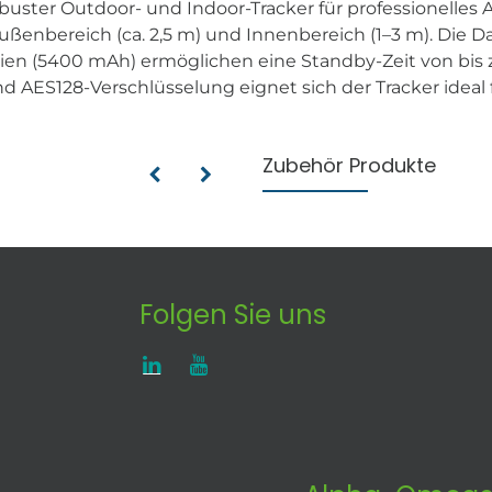
buster Outdoor- und Indoor-Tracker für professionelles
ßenbereich (ca. 2,5 m) und Innenbereich (1–3 m). Die D
en (5400 mAh) ermöglichen eine Standby-Zeit von bis zu
ES128-Verschlüsselung eignet sich der Tracker ideal f
Zubehör Produkte
Folgen Sie uns