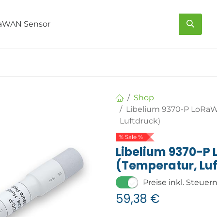
s
Über uns
Kontakt
Shop
Libelium 9370-P LoRaW
Luftdruck)
% Sale %
Libelium 9370-P
(Temperatur, Luf
Preise inkl. Steuer
59,38
€