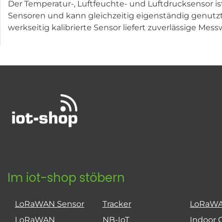
Der Temperatur-, Luftfeuchte- und Luftdrucksensor ist 
Sensoren und kann gleichzeitig eigenständig genutzt 
werkseitig kalibrierte Sensor liefert zuverlässige 
Im iot-shop stöbern
LoRaWAN Sensor
Tracker
LoRaW
LoRaWAN
NB-IoT
Indoor 