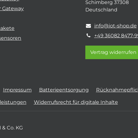
Schimberg 37308
r Gateway
Deutschland
info@iot-shop.de
pakete
+49 36082 8477-9
sensoren
Vertrag widerrufen
Impressum
Batterieentsorgung
Rücknahmepflich
tleistungen
Widerrufsrecht für digitale Inhalte
 & Co. KG