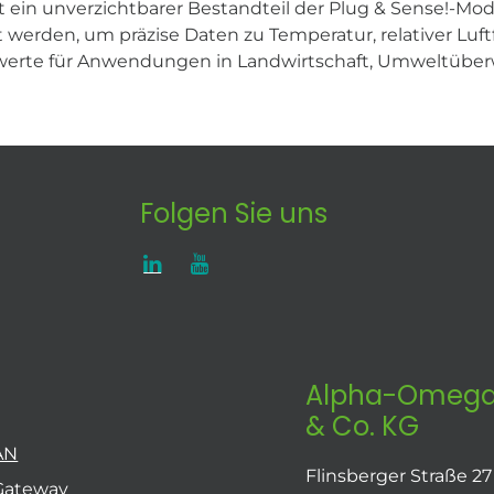
ein unverzichtbarer Bestandteil der Plug & Sense!-Module
werden, um präzise Daten zu Temperatur, relativer Luft
Messwerte für Anwendungen in Landwirtschaft, Umweltü
Folgen Sie uns
Alpha-Omega
& Co. KG
AN
Flinsberger Straße 27
Gateway