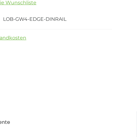
die Wunschliste
LOB-GW4-EDGE-DINRAIL
sandkosten
ente