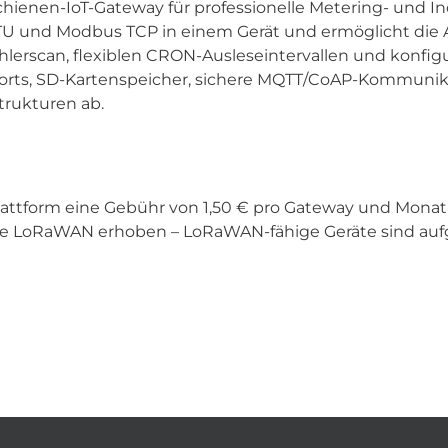
hienen-IoT-Gateway für professionelle Metering- und I
 und Modbus TCP in einem Gerät und ermöglicht die A
erscan, flexiblen CRON-Ausleseintervallen und konfigur
-Ports, SD-Kartenspeicher, sichere MQTT/CoAP-Kommuni
strukturen ab.
Plattform eine Gebühr von 1,50 € pro Gateway und Monat
ohne LoRaWAN erhoben – LoRaWAN-fähige Geräte sind au