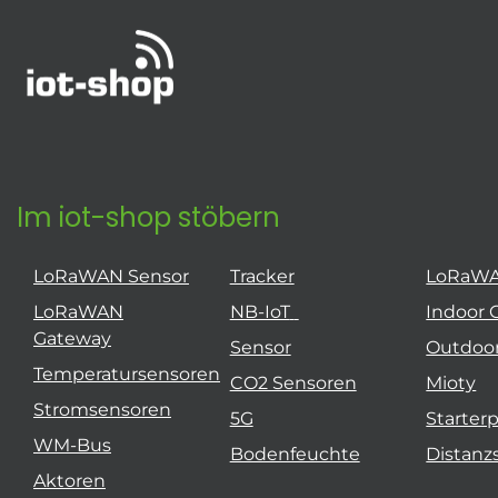
Im iot-shop stöbern
LoRaWAN Sensor
Tracker
LoRaW
LoRaWAN
NB-IoT
Indoor 
Gateway
Sensor
Outdoo
Temperatursensoren
CO2 Sensoren
Mioty
Stromsensoren
5G
Starter
WM-Bus
Bodenfeuchte
Distanz
Aktoren