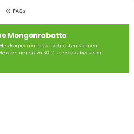
FAQs
tive Mengenrabatte
hre Heizkörper mühelos nachrüsten können.
zkosten um bis zu 30 % – und das bei voller