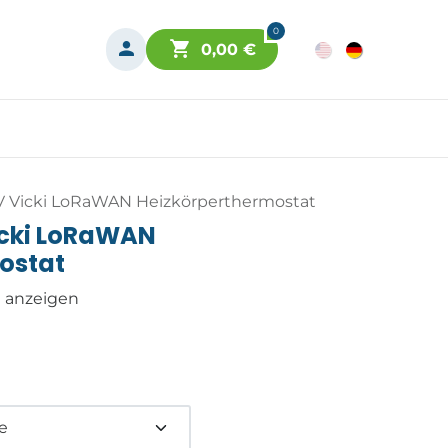
0
0,00
€
 Vicki LoRaWAN Heizkörperthermostat
icki LoRaWAN
ostat
n anzeigen