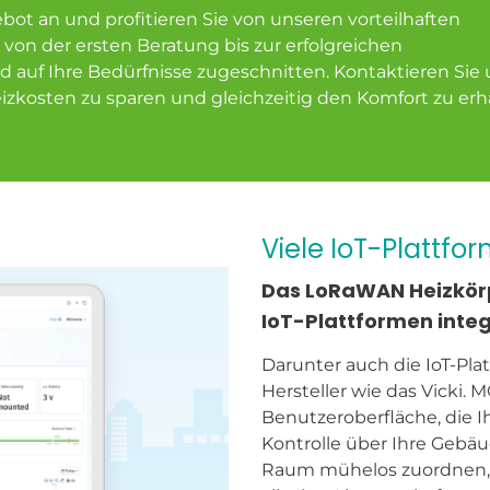
bot an und profitieren Sie von unseren vorteilhaften
von der ersten Beratung bis zur erfolgreichen
d auf Ihre Bedürfnisse zugeschnitten. Kontaktieren Sie 
Heizkosten zu sparen und gleichzeitig den Komfort zu erh
Viele IoT-Plattf
Das LoRaWAN Heizkörpe
IoT-Plattformen integ
Darunter auch die IoT-Pl
Hersteller wie das Vicki. 
Benutzeroberfläche, die I
Kontrolle über Ihre Gebäu
Raum mühelos zuordnen, 