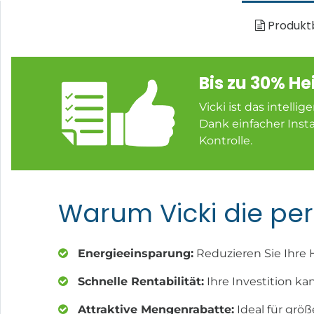
Produkt
Bis zu 30% H
Vicki ist das intel
Dank einfacher Insta
Kontrolle.
Warum Vicki die per
Energieeinsparung:
Reduzieren Sie Ihre 
Schnelle Re​ntabilität:
Ihre Investition ka
Attraktive Mengenrabatte:
Ideal für grö