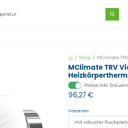
s
Über uns
Kontakt
Shop
MClimate TRV
MClimate TRV V
Heizkörpertherm
Preise inkl. Steuer
96,27
€
Varianten