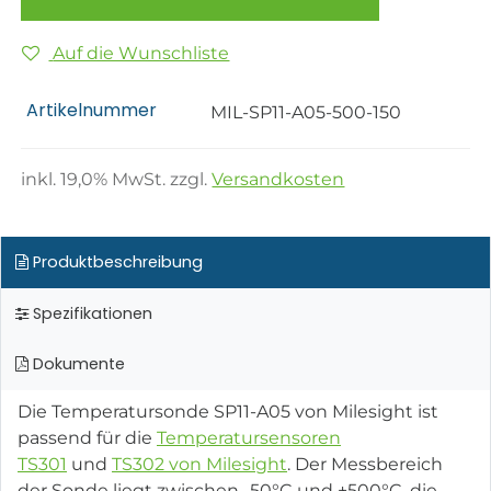
Auf die Wunschliste
Artikelnummer
MIL-SP11-A05-500-150
inkl.
19,0
% MwSt. zzgl.
Versandkosten
Produktbeschreibung
Spezifikationen
Dokumente
Die Temperatursonde SP11-A05 von Milesight ist
passend für die
Temperatursensoren
TS301
und
TS302 von Milesight
. Der Messbereich
der Sonde liegt zwischen -50°C und +500°C, die