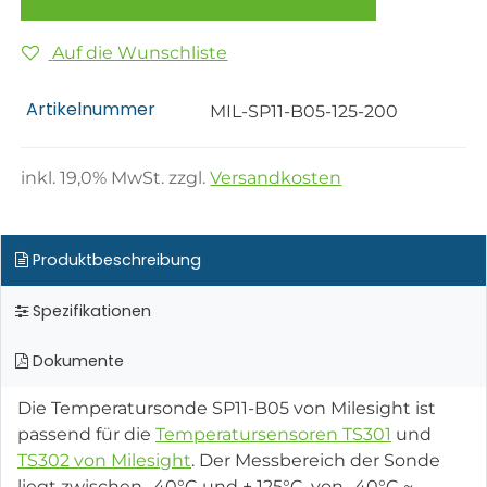
Auf die Wunschliste
Artikelnummer
MIL-SP11-B05-125-200
inkl.
19,0
% MwSt. zzgl.
Versandkosten
Produktbeschreibung
Spezifikationen
Dokumente
Die Temperatursonde SP11-B05 von Milesight ist
passend für die
Temperatursensoren TS301
und
TS302 von Milesight
. Der Messbereich der Sonde
liegt zwischen -40°C und + 125°C, von -40°C ~