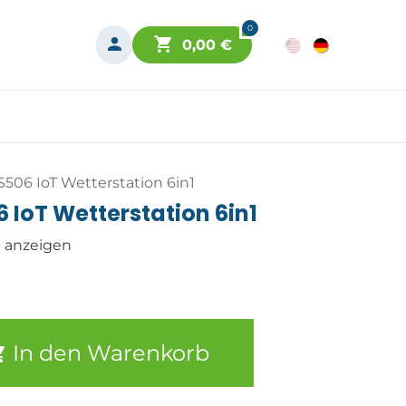
0
0,00
€
506 IoT Wetterstation 6in1
 IoT Wetterstation 6in1
n anzeigen
In den Warenkorb