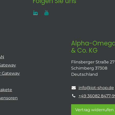
Folgen Sie uns
Alpha-Omega
& Co. KG
AN
Flinsberger Straße 27
Gateway
Schimberg 37308
r Gateway
Deutschland
info@iot-shop.de
pakete
+49 36082 8477-9
sensoren
Vertrag widerrufen