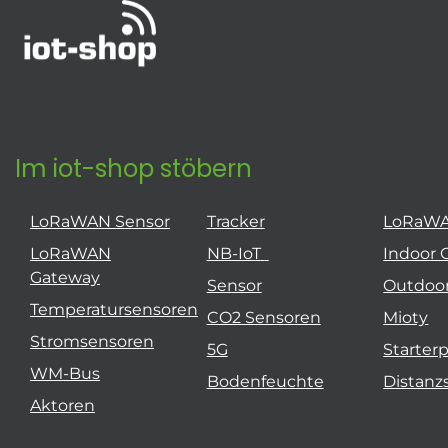
Im iot-shop stöbern
LoRaWAN Sensor
Tracker
LoRaW
LoRaWAN
NB-IoT
Indoor 
Gateway
Sensor
Outdoo
Temperatursensoren
CO2 Sensoren
Mioty
Stromsensoren
5G
Starter
WM-Bus
Bodenfeuchte
Distanz
Aktoren