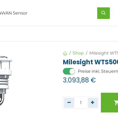
s
Über uns
Kontakt
Shop
Milesight WTS
Milesight WTS506
Preise inkl. Steuer
3.093,88
€