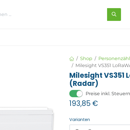
s
Über uns
Kontakt
Shop
Personenzähl
Milesight VS351 LoRaW
Milesight VS351
(Radar)
Preise inkl. Steuer
193,85
€
Varianten