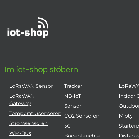
Im iot-shop stöbern
LoRaWAN Sensor
Tracker
LoRaW
LoRaWAN
NB-IoT
Indoor 
Gateway
Sensor
Outdoo
Temperatursensoren
CO2 Sensoren
Mioty
Stromsensoren
5G
Starter
WM-Bus
Bodenfeuchte
Distanz