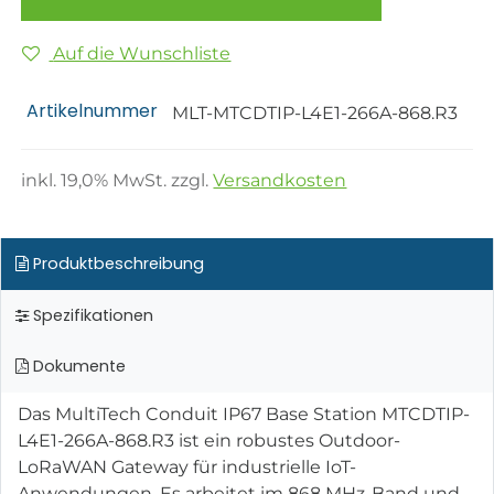
Auf die Wunschliste
Artikelnummer
MLT-MTCDTIP-L4E1-266A-868.R3
inkl.
19,0
% MwSt. zzgl.
Versandkosten
Produktbeschreibung
Spezifikationen
Dokumente
Das MultiTech Conduit IP67 Base Station MTCDTIP-
L4E1-266A-868.R3 ist ein robustes Outdoor-
LoRaWAN Gateway für industrielle IoT-
Anwendungen. Es arbeitet im 868 MHz-Band und