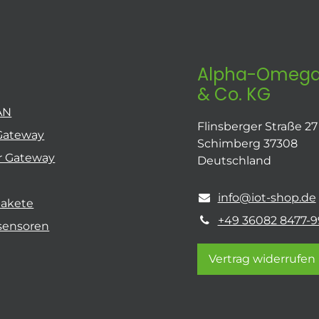
Alpha-Omega
& Co. KG
AN
Flinsberger Straße 27
Gateway
Schimberg 37308
r Gateway
Deutschland
info@iot-shop.de
pakete
+49 36082 8477-9
sensoren
Vertrag widerrufen