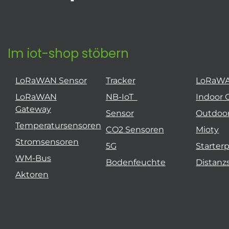
Im iot-shop stöbern
LoRaWAN Sensor
Tracker
LoRaW
LoRaWAN
NB-IoT
Indoor 
Gateway
Sensor
Outdoo
Temperatursensoren
CO2 Sensoren
Mioty
Stromsensoren
5G
Starter
WM-Bus
Bodenfeuchte
Distanz
Aktoren