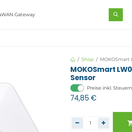
s
Über uns
Kontakt
Shop
MOKOSmart L
MOKOSmart LW00
Sensor
Preise inkl. Steuer
74,85
€