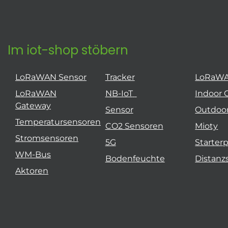
Im iot-shop stöbern
LoRaWAN Sensor
Tracker
LoRaW
LoRaWAN
NB-IoT
Indoor 
Gateway
Sensor
Outdoo
Temperatursensoren
CO2 Sensoren
Mioty
Stromsensoren
5G
Starter
WM-Bus
Bodenfeuchte
Distanz
Aktoren