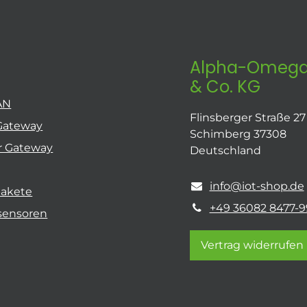
Alpha-Omega
& Co. KG
AN
Flinsberger Straße 27
Gateway
Schimberg 37308
r Gateway
Deutschland
info@iot-shop.de
pakete
+49 36082 8477-9
sensoren
Vertrag widerrufen