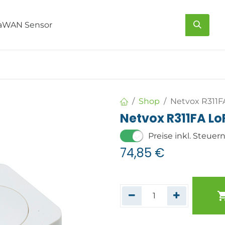
s
Über uns
Kontakt
Shop
Netvox R311F
Netvox R311FA L
Preise inkl. Steuer
74,85
€