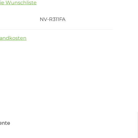
die Wunschliste
NV-R311FA
sandkosten
ente