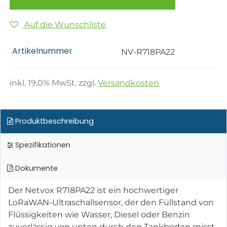
Auf die Wunschliste
Artikelnummer
NV-R718PA22
inkl.
19,0
% MwSt. zzgl.
Versandkosten
Produktbeschreibung
Spezifikationen
Dokumente
Der Netvox R718PA22 ist ein hochwertiger
LoRaWAN-Ultraschallsensor, der den Füllstand von
Flüssigkeiten wie Wasser, Diesel oder Benzin
zuverlässig von unten durch den Tankboden misst.