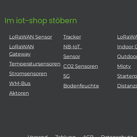
Im iot-shop stöbern
LoRaWAN Sensor
Tracker
LoRaW
LoRaWAN
NB-IoT
Indoor 
Gateway
Sensor
Outdoo
Temperatursensoren
CO2 Sensoren
Mioty
Stromsensoren
5G
Starter
WM-Bus
Bodenfeuchte
Distanz
Aktoren