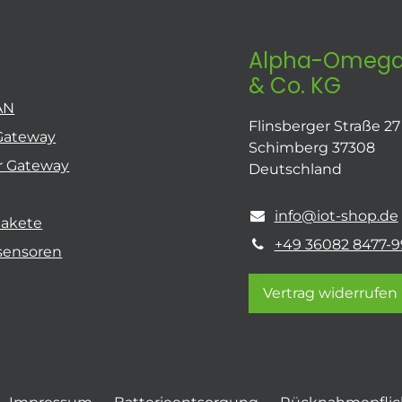
Alpha-Omega
& Co. KG
AN
Flinsberger Straße 27
Gateway
Schimberg 37308
r Gateway
Deutschland
info@iot-shop.de
pakete
+49 36082 8477-9
sensoren
Vertrag widerrufen