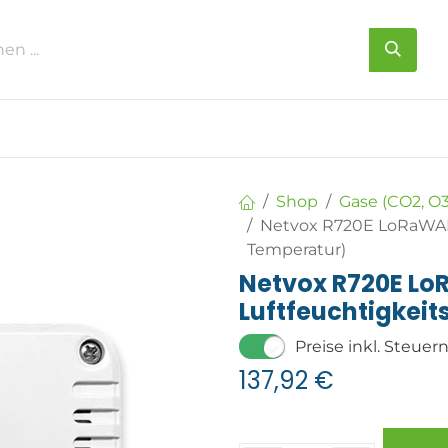
s
Über uns
Kontakt
Shop
Gase (CO2, O3
Netvox R720E LoRaWAN 
Temperatur)
Netvox R720E Lo
Luftfeuchtigkei
Preise inkl. Steuer
137,92
€