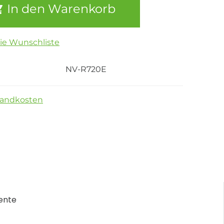
In den Warenkorb
die Wunschliste
NV-R720E
sandkosten
ente