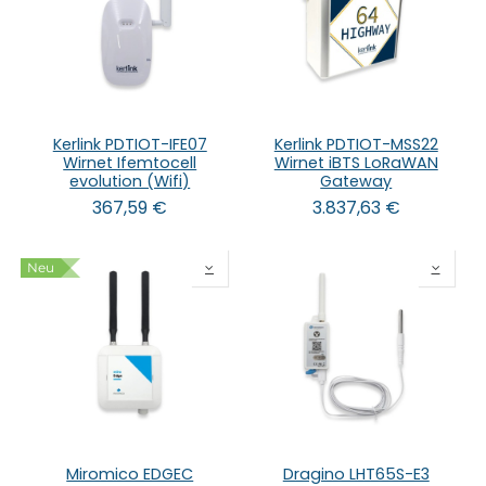
Kerlink PDTIOT-IFE07
Kerlink PDTIOT-MSS22
Wirnet Ifemtocell
Wirnet iBTS LoRaWAN
evolution (Wifi)
Gateway
367,59
€
3.837,63
€
Neu
Miromico EDGEC
Dragino LHT65S-E3