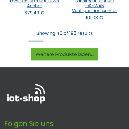
Lansitec 100-000U1 UWB
Lansitec 100-000S1
Anchor
LoRaWAN
Ventilpositionssensor
379,49
€
101,03
€
Showing 40 of 195 results
Weitere Produkte laden...
Folgen Sie uns