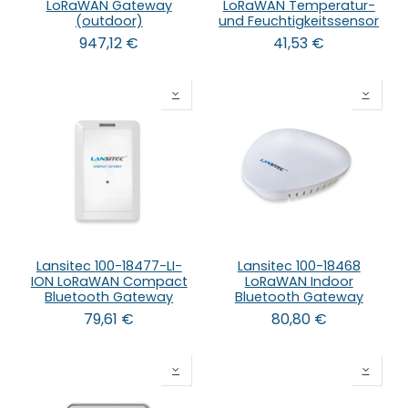
LoRaWAN Gateway
LoRaWAN Temperatur-
(outdoor)
und Feuchtigkeitssensor
947,12
€
41,53
€
Lansitec 100-18477-LI-
Lansitec 100-18468
ION LoRaWAN Compact
LoRaWAN Indoor
Bluetooth Gateway
Bluetooth Gateway
79,61
€
80,80
€