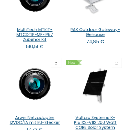
MultiTech MTKIT-
RAK Outdoor Gateway-
MTCDTIP-MF-IP67
Gehäuse
Zubehör Kit
74,85
€
510,51
€
Neu
Arwin Netzadapter
Voltaic Systems K-
12VDC/1A mit EU-Stecker
P151X2-V112 200 Watt
CORE Solar System
17,73
€