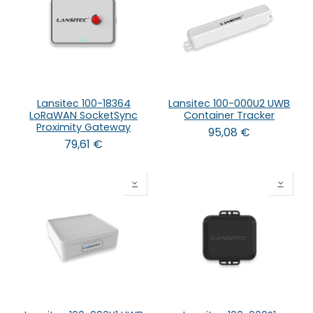
Lansitec 100-18364
Lansitec 100-000U2 UWB
LoRaWAN SocketSync
Container Tracker
Proximity Gateway
95,08
€
79,61
€