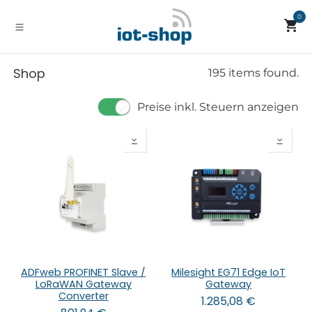
Zum Inhalt springen
0
Shop
195 items found.
Preise inkl. Steuern anzeigen
ADFweb PROFINET Slave /
Milesight EG71 Edge IoT
LoRaWAN Gateway
Gateway
Converter
1.285,08
€