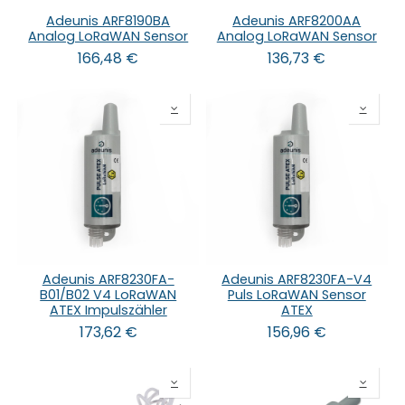
Adeunis ARF8190BA
Adeunis ARF8200AA
Analog LoRaWAN Sensor
Analog LoRaWAN Sensor
166,48
€
136,73
€
Adeunis ARF8230FA-
Adeunis ARF8230FA-V4
B01/B02 V4 LoRaWAN
Puls LoRaWAN Sensor
ATEX Impulszähler
ATEX
173,62
€
156,96
€