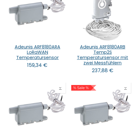
Adeunis ARF8180ARA
Adeunis ARF8180ARB
LoRaWAN
Temp2S
Temperatursensor
Temperatursensor mit
zwei Messfühlern
159,34
€
237,88
€
% Sale %