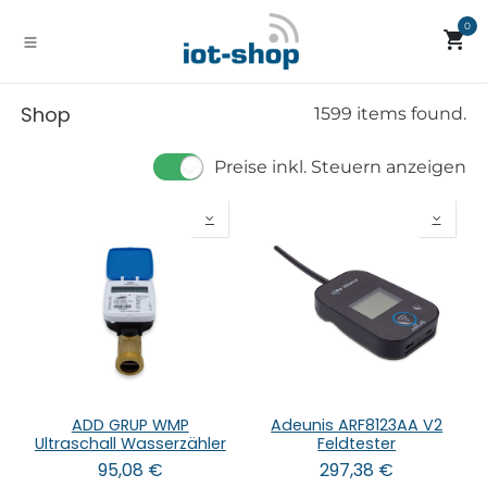
Zum Inhalt springen
0
Shop
1599 items found.
Preise inkl. Steuern anzeigen
ADD GRUP WMP
Adeunis ARF8123AA V2
Ultraschall Wasserzähler
Feldtester
95,08
€
297,38
€