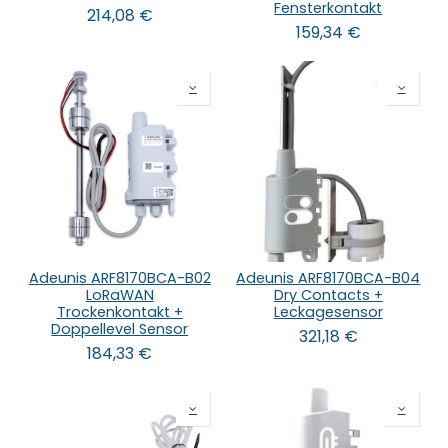
Fensterkontakt
214,08
€
159,34
€
Adeunis ARF8170BCA-B02
Adeunis ARF8170BCA-B04
LoRaWAN
Dry Contacts +
Trockenkontakt +
Leckagesensor
Doppellevel Sensor
321,18
€
184,33
€