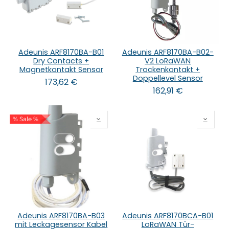
Adeunis ARF8170BA-B01
Adeunis ARF8170BA-B02-
Dry Contacts +
V2 LoRaWAN
Magnetkontakt Sensor
Trockenkontakt +
Doppellevel Sensor
173,62
€
162,91
€
% Sale %
Adeunis ARF8170BA-B03
Adeunis ARF8170BCA-B01
mit Leckagesensor Kabel
LoRaWAN Tür-