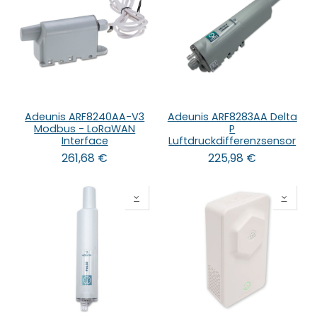
Adeunis ARF8240AA-V3
Adeunis ARF8283AA Delta
Modbus - LoRaWAN
P
Interface
Luftdruckdifferenzsensor
261,68
€
225,98
€