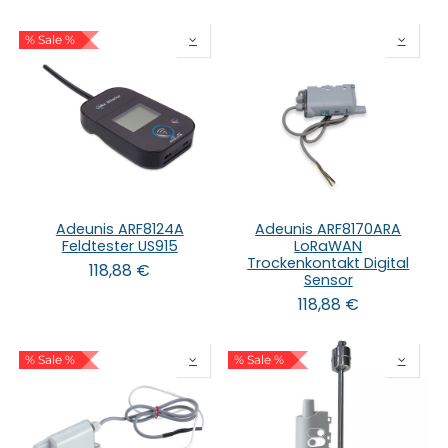
% Sale %
Adeunis ARF8124A
Adeunis ARF8170ARA
Feldtester US915
LoRaWAN
Trockenkontakt Digital
118,88
€
Sensor
118,88
€
% Sale %
% Sale %