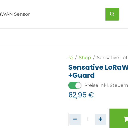
s
Über uns
Kontakt
Shop
Sensative Lo
Sensative LoRaWA
+Guard
Preise inkl. Steuer
62,95
€