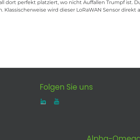
all dort perfekt platziert, wo nicht Auffallen Trumpf ist
n. Klassischerweise wird dieser LoRaWAN Sensor direkt
Folgen Sie uns
Alpha-Omega