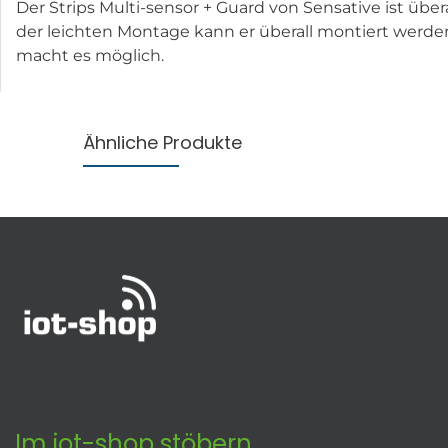
Der Strips Multi-sensor + Guard von Sensative ist über
der leichten Montage kann er überall montiert werde
macht es möglich.
Ähnliche Produkte
Im iot-shop stöbern