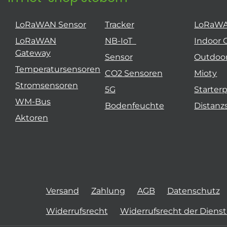
LoRaWAN Sensor
Tracker
LoRaW
LoRaWAN
NB-IoT
Indoor 
Gateway
Sensor
Outdoo
Temperatursensoren
CO2 Sensoren
Mioty
Stromsensoren
5G
Starter
WM-Bus
Bodenfeuchte
Distanz
Aktoren
Versand
Zahlung
AGB
Datenschutz
Widerrufsrecht
Widerrufsrecht der Diens