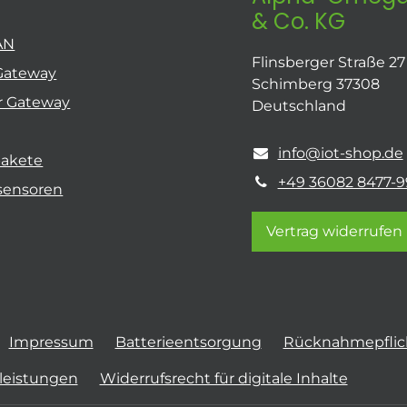
& Co. KG
AN
Flinsberger Straße 27
Gateway
Schimberg 37308
r Gateway
Deutschland
info@iot-shop.de
pakete
+49 36082 8477-9
sensoren
Vertrag widerrufen
Impressum
Batterieentsorgung
Rücknahmepflich
tleistungen
Widerrufsrecht für digitale Inhalte