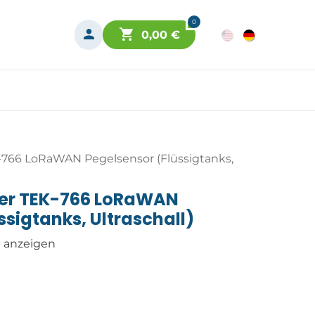
0
0,00
€
-766 LoRaWAN Pegelsensor (Flüssigtanks,
ter TEK-766 LoRaWAN
ssigtanks, Ultraschall)
n anzeigen