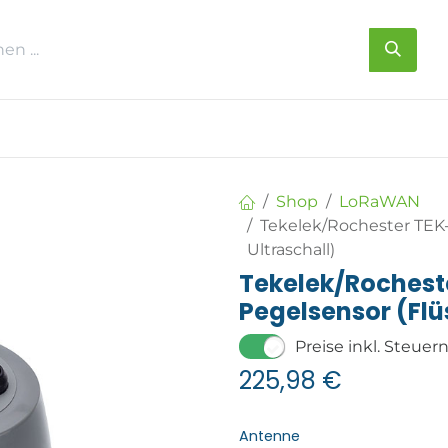
s
Über uns
Kontakt
Shop
LoRaWAN
Tekelek/Rochester TEK
Ultraschall)
Tekelek/Roches
Pegelsensor (Flü
Preise inkl. Steuer
225,98
€
Antenne