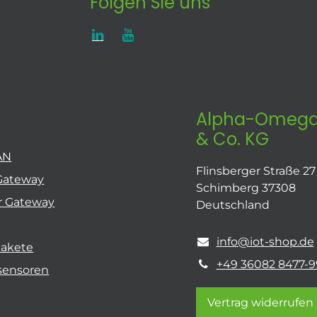
Folgen Sie uns
Alpha-Omega
& Co. KG
AN
Flinsberger Straße 27
Gateway
Schimberg 37308
r Gateway
Deutschland
info@iot-shop.de
pakete
+49 36082 8477-9
sensoren
Vertrag widerrufen