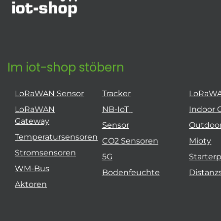
Im iot-shop stöbern
LoRaWAN Sensor
Tracker
LoRaW
LoRaWAN
NB-IoT
Indoor 
Gateway
Sensor
Outdoo
Temperatursensoren
CO2 Sensoren
Mioty
Stromsensoren
5G
Starter
WM-Bus
Bodenfeuchte
Distanz
Aktoren