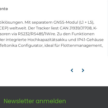
ente
tiklösungen. Mit separatem GNSS-Modul (L1 + L5),
P) weltweit. Der Tracker liest CAN J1939/J1708, K-
nsoren via RS232/RS485/1Wire. Zu den Funktionen
Der integrierte Hochkapazitätsakku und IP41-Gehäuse
eltonika Configurator, ideal für Flottenmanagement,
Newsletter anmelden