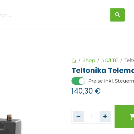
s
Über uns
Kontakt
Shop
4G/LTE
Tel
Teltonika Telem
Preise inkl. Steuer
140,30
€