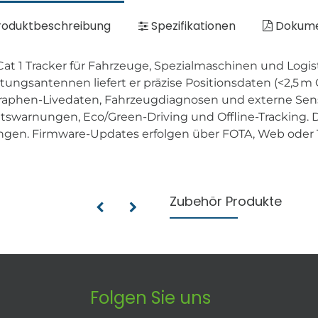
oduktbeschreibung
Spezifikationen
Dokum
Cat 1 Tracker für Fahrzeuge, Spezialmaschinen und Logis
gsantennen liefert er präzise Positionsdaten (<2,5 m CE
hographen-Livedaten, Fahrzeugdiagnosen und externe Se
swarnungen, Eco/Green-Driving und Offline-Tracking. 
ngen. Firmware-Updates erfolgen über FOTA, Web oder T
Zubehör Produkte
Folgen Sie uns