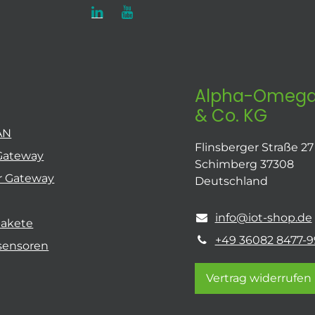
Alpha-Omega
& Co. KG
AN
Flinsberger Straße 27
Gateway
Schimberg 37308
r Gateway
Deutschland
info@iot-shop.de
pakete
+49 36082 8477-9
sensoren
Vertrag widerrufen