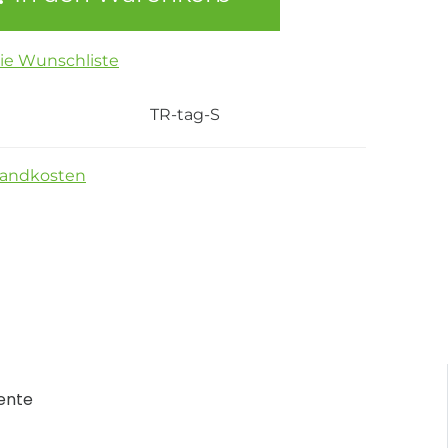
die Wunschliste
TR-tag-S
sandkosten
ente