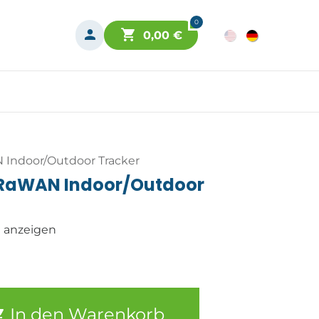
0
0,00
€
 Indoor/Outdoor Tracker
oRaWAN Indoor/Outdoor
n anzeigen
In den Warenkorb