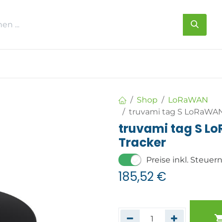
s
Über uns
Kontakt
Shop
LoRaWAN
truvami tag S LoRaWAN
truvami tag S L
Tracker
Preise inkl. Steuer
185,52
€