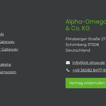
Alpha-Omega
& Co. KG
AN
Flinsberger Straße 27
Gateway
Schimberg 37308
r Gateway
Deutschland
info@iot-shop.de
pakete
+49 36082 8477-9
sensoren
Vertrag widerrufen