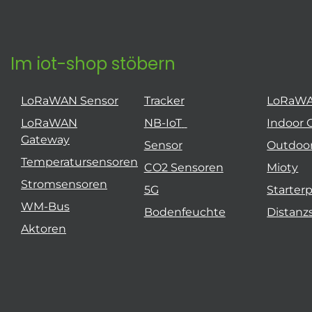
Im iot-shop stöbern
LoRaWAN Sensor
Tracker
LoRaW
LoRaWAN
NB-IoT
Indoor 
Gateway
Sensor
Outdoo
Temperatursensoren
CO2 Sensoren
Mioty
Stromsensoren
5G
Starter
WM-Bus
Bodenfeuchte
Distanz
Aktoren