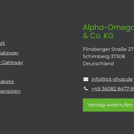
Alpha-Omega
& Co. KG
AN
Flinsberger Straße 27
Gateway
Schimberg 37308
r Gateway
Deutschland
info@iot-shop.de
pakete
+49 36082 8477-9
sensoren
Vertrag widerrufen