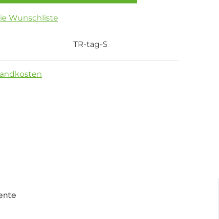
die Wunschliste
TR-tag-S
sandkosten
ente