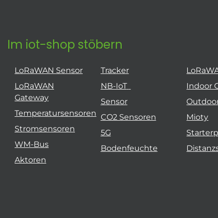
Im iot-shop stöbern
LoRaWAN Sensor
Tracker
LoRaW
LoRaWAN
NB-IoT
Indoor 
Gateway
Sensor
Outdoo
Temperatursensoren
CO2 Sensoren
Mioty
Stromsensoren
5G
Starter
WM-Bus
Bodenfeuchte
Distanz
Aktoren