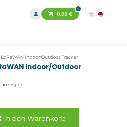
0
0,00
€
S LoRaWAN Indoor/Outdoor Tracker
oRaWAN Indoor/Outdoor
n anzeigen
In den Warenkorb