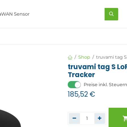
s
Über uns
Kontakt
Shop
truvami tag 
truvami tag S L
Tracker
Preise inkl. Steuer
185,52
€