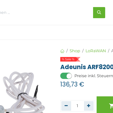
s
Über uns
Kontakt
Shop
LoRaWAN
% Sale %
Adeunis ARF820
Preise inkl. Steuer
136,73
€