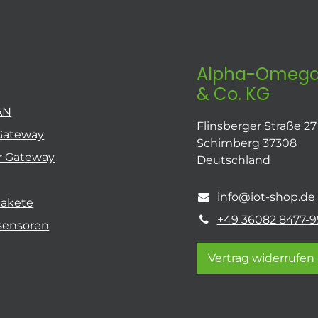
Alpha-Omega
& Co. KG
AN
Flinsberger Straße 27
Gateway
Schimberg 37308
r Gateway
Deutschland
info@iot-shop.de
pakete
+49 36082 8477-9
sensoren
Vertrag widerrufen