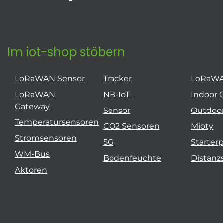
Im iot-shop stöbern
LoRaWAN Sensor
Tracker
LoRaW
LoRaWAN
NB-IoT
Indoor 
Gateway
Sensor
Outdoo
Temperatursensoren
CO2 Sensoren
Mioty
Stromsensoren
5G
Starter
WM-Bus
Bodenfeuchte
Distanz
Aktoren