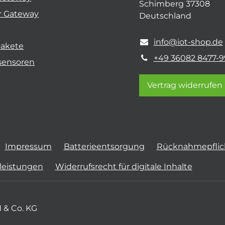
Schimberg 37308
r Gateway
Deutschland
info@iot-shop.de
pakete
+49 36082 8477-9
sensoren
Vertrag widerrufen
Impressum
Batterieentsorgung
Rücknahmepflich
tleistungen
Widerrufsrecht für digitale Inhalte
 & Co. KG