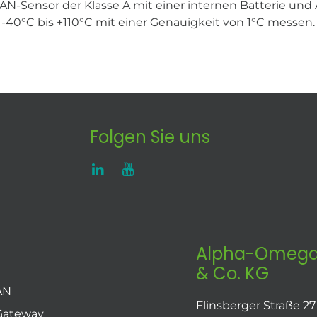
Sensor der Klasse A mit einer internen Batterie und 
-40°C bis +110°C mit einer Genauigkeit von 1°C messen. 
Folgen Sie uns
Alpha-Omega
& Co. KG
AN
Flinsberger Straße 27
Gateway