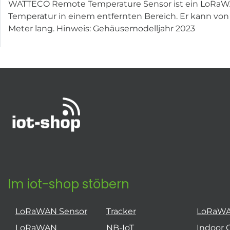
WATTECO Remote Temperature Sensor ist ein LoRaWAN-
Temperatur in einem entfernten Bereich. Er kann von 
Meter lang. Hinweis: Gehäusemodelljahr 2023
Im iot-shop stöbern
LoRaWAN Sensor
Tracker
LoRaW
LoRaWAN
NB-IoT
Indoor 