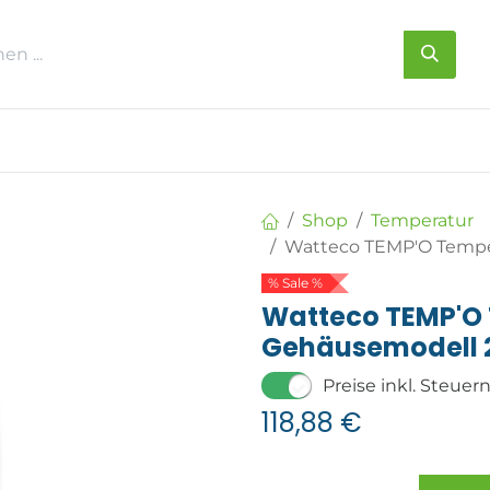
s
Über uns
Kontakt
Shop
Temperatur
Watteco TEMP'O Tempe
% Sale %
Watteco TEMP'O
Gehäusemodell 
Preise inkl. Steuer
118,88
€